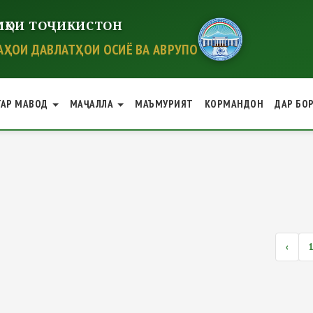
ҲОИ ТОҶИКИСТОН
ҲОИ ДАВЛАТҲОИ ОСИЁ ВА АВРУПО
ГАР МАВОД
МАҶАЛЛА
МАЪМУРИЯТ
КОРМАНДОН
ДАР БО
‹