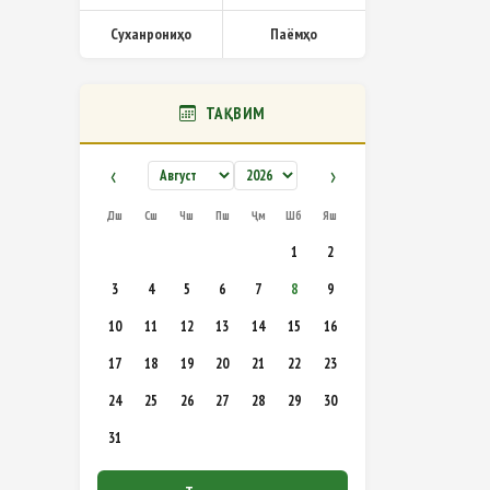
Суханрониҳо
Паёмҳо
ТАҚВИМ
‹
›
Дш
Сш
Чш
Пш
Ҷм
Шб
Яш
1
2
3
4
5
6
7
8
9
10
11
12
13
14
15
16
17
18
19
20
21
22
23
24
25
26
27
28
29
30
31