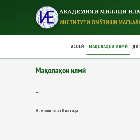
АКАДЕМИЯИ МИЛЛИИ ИЛМ
ИНСТИТУТИ ОМӮЗИШИ МАСЪАЛА
АСОСӢ
МАҚОЛАҲОИ ИЛМӢ
ДИ
Мақолаҳои илмӣ
—
Намоиш
то
аз
0
натиҷа