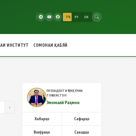
ТҶ
РУ
EN
РАИ ИНСТИТУТ
СОМОНАИ ҚАБЛӢ
ПРЕЗИДЕНТИ ҶУМҲУРИИ
ТОҶИКИСТОН
Эмомалӣ Раҳмон
1
›
Хабарҳо
Сафарҳо
Вохӯриҳо
Санадҳо