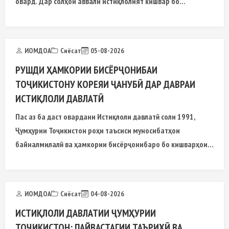
овард. Дар солҳои аввали истиқлолият кишвар бо
мушкилоти ҷиддии иқтисодӣ рӯ ба рӯ гардид
ИОМДОА
Сиёсат
05-08-2026
РУШДИ ҲАМКОРИИ БИСЁРҶОНИБАИ
ТОҶИКИСТОНУ КОРЕЯИ ҶАНУБӢ ДАР ДАВРАИ
ИСТИҚЛОЛИ ДАВЛАТӢ
Пас аз ба даст овардани Истиқлоли давлатӣ соли 1991,
Ҷумҳурии Тоҷикистон роҳи таъсиси муносибатҳои
байналмилалӣ ва ҳамкории бисёрҷонибаро бо кишварҳои
гуногуни дунё ба роҳ монда, барои рушди иқтисодӣ,
тиҷоратӣ, сармоягузорӣ
ИОМДОА
Сиёсат
04-08-2026
ИСТИҚЛОЛИ ДАВЛАТИИ ҶУМҲУРИИ
ТОҶИКИСТОН: ПАЙВАСТАГИИ ТАЪРИХӢ ВА