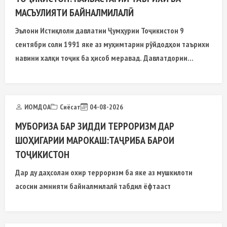
МАСЪУЛИЯТИ БАЙНАЛМИЛАЛӢ
Эълони Истиқлоли давлатии Ҷумҳурии Тоҷикистон 9
сентябри соли 1991 яке аз муҳимтарин рӯйдодҳои таърихи
навини халқи тоҷик ба ҳисоб меравад. Давлатдории
муосири Ҷумҳурии Тоҷикистон натиҷаи як раванди
мураккаб ва тӯлонии таърихӣ мебошад
ИОМДОА
Сиёсат
04-08-2026
МУБОРИЗА БАР ЗИДДИ ТЕРРОРИЗМ ДАР
ШОҲИГАРИИ МАРОКАШ:ТАҶРИБА БАРОИ
ТОҶИКИСТОН
Дар ду даҳсолаи охир терроризм ба яке аз мушкилоти
асосии амнияти байналмилалӣ табдил ёфтааст