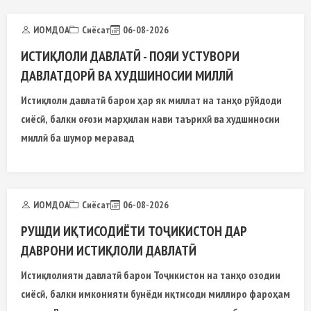
ИОМДОА
Сиёсат
06-08-2026
ИСТИҚЛОЛИ ДАВЛАТӢ - ПОЯИ УСТУВОРИ
ДАВЛАТДОРӢ ВА ХУДШИНОСИИ МИЛЛӢ
Истиқлоли давлатӣ барои ҳар як миллат на танҳо рӯйдоди
сиёсӣ, балки оғози марҳилаи нави таърихӣ ва худшиносии
миллӣ ба шумор меравад
ИОМДОА
Сиёсат
06-08-2026
РУШДИ ИҚТИСОДИЁТИ ТОҶИКИСТОН ДАР
ДАВРОНИ ИСТИҚЛОЛИ ДАВЛАТӢ
Истиқлолияти давлатӣ барои Тоҷикистон на танҳо озодии
сиёсӣ, балки имконияти бунёди иқтисоди миллиро фароҳам