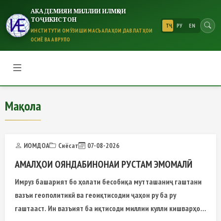
АКАДЕМИЯИ МИЛЛИИ ИЛМҲОИ
ТОҶИКИСТОН
ТҶ
РУ
EN
ИНСТИТУТИ ОМӮЗИШИ МАСЪАЛАҲОИ ДАВЛАТҲОИ
ОСИЁ ВА АВРУПО
Мақола
Мақола
ИОМДОА
Сиёсат
07-08-2026
АМАЛҲОИ ОЯНДАБИНОНАИ РУСТАМ ЭМОМАЛӢ
Имруз башарият бо ҳолати бесобиқа мутташаниҷ гаштани
вазъи геополитикӣ ва геоиқтисодии ҷаҳон ру ба ру
гаштааст. Ин вазъият ба иқтисоди миллии кулли кишварҳои