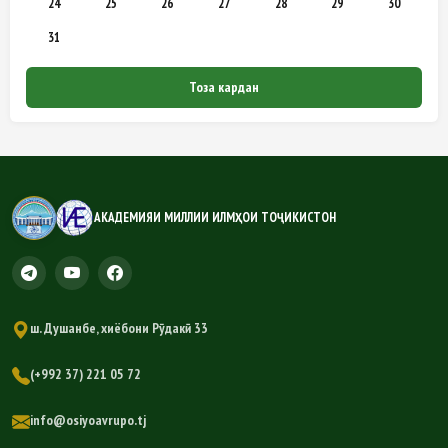
24
25
26
27
28
29
30
31
Тоза кардан
АКАДЕМИЯИ МИЛЛИИ ИЛМҲОИ ТОҶИКИСТОН
ш. Душанбе, хиёбони Рӯдакӣ 33
(+992 37) 221 05 72
info@osiyoavrupo.tj