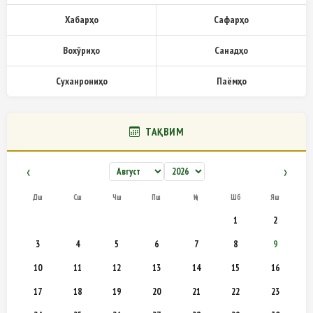
Хабарҳо
Сафарҳо
Вохӯриҳо
Санадҳо
Суханрониҳо
Паёмҳо
ТАҚВИМ
‹
›
Дш
Сш
Чш
Пш
Ҷм
Шб
Яш
1
2
3
4
5
6
7
8
9
10
11
12
13
14
15
16
17
18
19
20
21
22
23