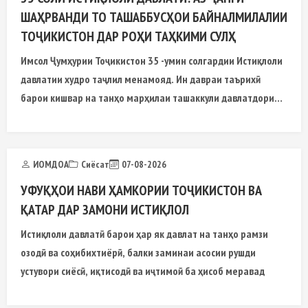
ШАҲРВАНДИ ТО ТАШАББУСҲОИ БАЙНАЛМИЛАЛИИ
ТОҶИКИСТОН ДАР РОҲИ ТАҲКИМИ СУЛҲ
Имсол Ҷумҳурии Тоҷикистон 35 -умин солгардии Истиқлоли
давлатии худро таҷлил менамояд. Ин давраи таърихӣ
барои кишвар на танҳо марҳилаи ташаккули давлатдории
миллӣ
ИОМДОА
Сиёсат
07-08-2026
УФУҚҲОИ НАВИ ҲАМКОРИИ ТОҶИКИСТОН ВА
ҚАТАР ДАР ЗАМОНИ ИСТИҚЛОЛ
Истиқлоли давлатӣ барои ҳар як давлат на танҳо рамзи
озодӣ ва соҳибихтиёрӣ, балки заминаи асосии рушди
устувори сиёсӣ, иқтисодӣ ва иҷтимоӣ ба ҳисоб меравад