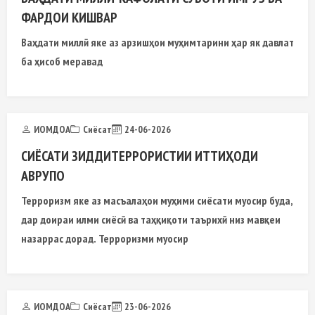
ФАРДОИ КИШВАР
Ваҳдати миллӣ яке аз арзишҳои муҳимтарини ҳар як давлат
ба ҳисоб меравад
ИОМДОА
Сиёсат
24-06-2026
СИЁСАТИ ЗИДДИТЕРРОРИСТИИ ИТТИҲОДИ
АВРУПО
Терроризм яке аз масъалаҳои муҳими сиёсати муосир буда,
дар доираи илми сиёсӣ ва таҳқиқоти таърихӣ низ мавқеи
назаррас дорад. Терроризми муосир
ИОМДОА
Сиёсат
23-06-2026