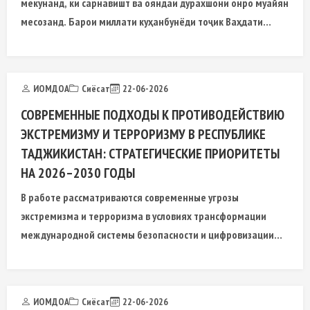
мекунанд, ки сарнавишт ва ояндаи дурахшони онро муайян
месозанд. Барои миллати куҳанбунёди тоҷик Ваҳдати
миллӣ
ИОМДОА
Сиёсат
22-06-2026
СОВРЕМЕННЫЕ ПОДХОДЫ К ПРОТИВОДЕЙСТВИЮ
ЭКСТРЕМИЗМУ И ТЕРРОРИЗМУ В РЕСПУБЛИКЕ
ТАДЖИКИСТАН: СТРАТЕГИЧЕСКИЕ ПРИОРИТЕТЫ
НА 2026–2030 ГОДЫ
В работе рассматриваются современные угрозы
экстремизма и терроризма в условиях трансформации
международной системы безопасности и цифровизации
общественных процессов. Анализируются тенденции
развития радикальных
ИОМДОА
Сиёсат
22-06-2026