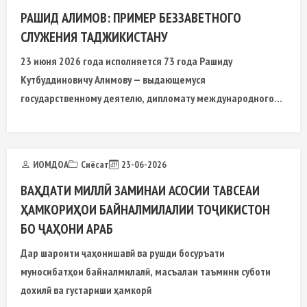
РАШИД АЛИМОВ: ПРИМЕР БЕЗЗАВЕТНОГО
СЛУЖЕНИЯ ТАДЖИКИСТАНУ
23 июня 2026 года исполняется 73 года Рашиду
Кутбуддиновичу Алимову — выдающемуся
государственному деятелю, дипломату международного
масштаба, человеку редкой интеллектуальной культуры и
удивительной работоспособности, чья жизнь стала
примером беззаветного служения Таджикистану.
ИОМДОА
Сиёсат
23-06-2026
ВАҲДАТИ МИЛЛӢ ЗАМИНАИ АСОСИИ ТАВСЕАИ
ҲАМКОРИҲОИ БАЙНАЛМИЛАЛИИ ТОҶИКИСТОН
БО ҶАҲОНИ АРАБ
Дар шароити ҷаҳонишавӣ ва рушди босуръати
муносибатҳои байналмилалӣ, масъалаи таъмини суботи
дохилӣ ва густариши ҳамкорӣ