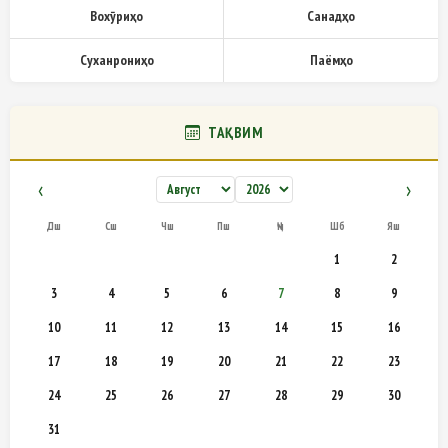
Вохӯриҳо
Санадҳо
Суханрониҳо
Паёмҳо
ТАҚВИМ
‹
›
Дш
Сш
Чш
Пш
Ҷм
Шб
Яш
1
2
3
4
5
6
7
8
9
10
11
12
13
14
15
16
17
18
19
20
21
22
23
24
25
26
27
28
29
30
31