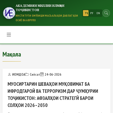
АКАДЕМИЯИ МИЛЛИИ ИЛМҲОИ
ТОҶИКИСТОН
ТҶ
РУ
EN
ИНСТИТУТИ ОМӮЗИШИ МАСЪАЛАҲОИ ДАВЛАТҲОИ
ОСИЁ ВА АВРУПО
Мақола
Мақола
ИОМДОА
Сиёсат
24-06-2026
МУОСИРТАРИН ШЕВАҲОИ МУҚОВИМАТ БА
ИФРОДГАРОӢ ВА ТЕРРОРИЗМ ДАР ҶУМҲУРИИ
ТОҶИКИСТОН: АФЗАЛҲОИ СТРАТЕГӢ БАРОИ
СОЛҲОИ 2026–2030