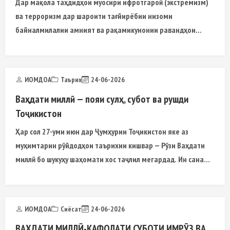
Дар мақола таҳдидҳои муосири ифротгароӣ (экстремизм)
ва терроризм дар шароити тағйирёбии низоми
байналмилалии амният ва рақамикунонии равандҳои
ҷамъиятӣ
ИОМДОА
Таърих
24-06-2026
Ваҳдати миллӣ — пояи сулҳ, субот ва рушди
Тоҷикистон
Ҳар сол 27-уми июн дар Ҷумҳурии Тоҷикистон яке аз
муҳимтарин рӯйдодҳои таърихии кишвар — Рӯзи Ваҳдати
миллӣ бо шукуҳу шаҳомати хос таҷлил мегардад. Ин сана
барои мардуми тоҷик на танҳо як ҷашни давлатӣ
ИОМДОА
Сиёсат
24-06-2026
ВАҲДАТИ МИЛЛӢ-КАФОЛАТИ СУБОТИ ИМРӮЗ ВА