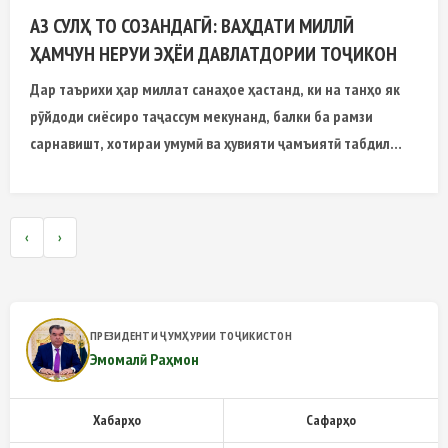
АЗ СУЛҲ ТО СОЗАНДАГӢ: ВАҲДАТИ МИЛЛӢ
ҲАМЧУН НЕРУИ ЭҲЁИ ДАВЛАТДОРИИ ТОҶИКОН
Дар таърихи ҳар миллат санаҳое ҳастанд, ки на танҳо як
рӯйдоди сиёсиро таҷассум мекунанд, балки ба рамзи
сарнавишт, хотираи умумӣ ва ҳувияти ҷамъиятӣ табдил
меёбанд.
‹
›
ПРЕЗИДЕНТИ ҶУМҲУРИИ ТОҶИКИСТОН
Эмомалӣ Раҳмон
Хабарҳо
Сафарҳо