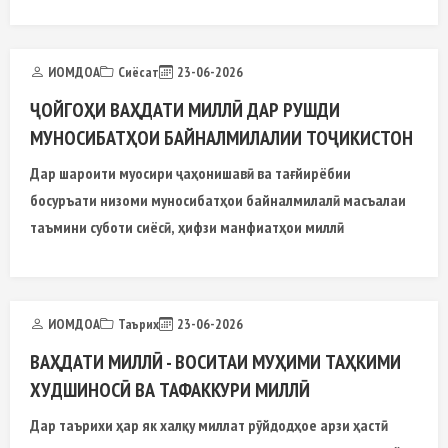
ИОМДОА
Сиёсат
23-06-2026
ҶОЙГОҲИ ВАҲДАТИ МИЛЛӢ ДАР РУШДИ
МУНОСИБАТҲОИ БАЙНАЛМИЛАЛИИ ТОҶИКИСТОН
Дар шароити муосири ҷаҳонишавӣ ва тағйирёбии
босуръати низоми муносибатҳои байналмилалӣ масъалаи
таъмини суботи сиёсӣ, ҳифзи манфиатҳои миллӣ
ИОМДОА
Таърих
23-06-2026
ВАҲДАТИ МИЛЛӢ - ВОСИТАИ МУҲИМИ ТАҲКИМИ
ХУДШИНОСӢ ВА ТАФАККУРИ МИЛЛӢ
Дар таърихи ҳар як халқу миллат рӯйдодҳое арзи ҳастӣ