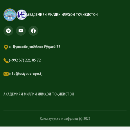
АКАДЕМИЯИ МИЛЛИИ ИЛМҲОИ ТОҶИКИСТОН
ш. Душанбе, хиёбони Рӯдакӣ 33
(+992 37) 221 05 72
info@osiyoavrupo.tj
АКАДЕМИЯИ МИЛЛИИ ИЛМҲОИ ТОҶИКИСТОН
Ҳама ҳуқуқҳо маҳфузанд (c) 2026