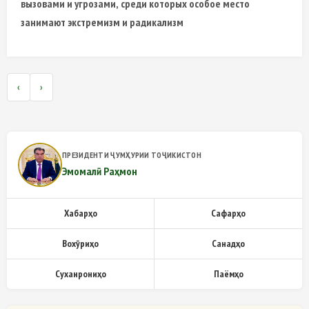
вызовами и угрозами, среди которых особое место
занимают экстремизм и радикализм
‹
›
ПРЕЗИДЕНТИ ҶУМҲУРИИ ТОҶИКИСТОН
Эмомалӣ Раҳмон
Хабарҳо
Сафарҳо
Вохӯриҳо
Санадҳо
Суханрониҳо
Паёмҳо