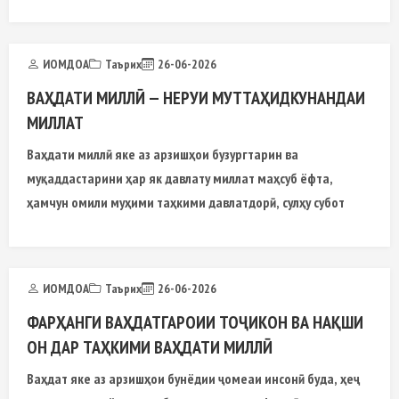
ИОМДОА
Таърих
26-06-2026
ВАҲДАТИ МИЛЛӢ — НЕРУИ МУТТАҲИДКУНАНДАИ
МИЛЛАТ
Ваҳдати миллӣ яке аз арзишҳои бузургтарин ва
муқаддастарини ҳар як давлату миллат маҳсуб ёфта,
ҳамчун омили муҳими таҳкими давлатдорӣ, сулҳу субот
ИОМДОА
Таърих
26-06-2026
ФАРҲАНГИ ВАҲДАТГАРОИИ ТОҶИКОН ВА НАҚШИ
ОН ДАР ТАҲКИМИ ВАҲДАТИ МИЛЛӢ
Ваҳдат яке аз арзишҳои бунёдии ҷомеаи инсонӣ буда, ҳеҷ