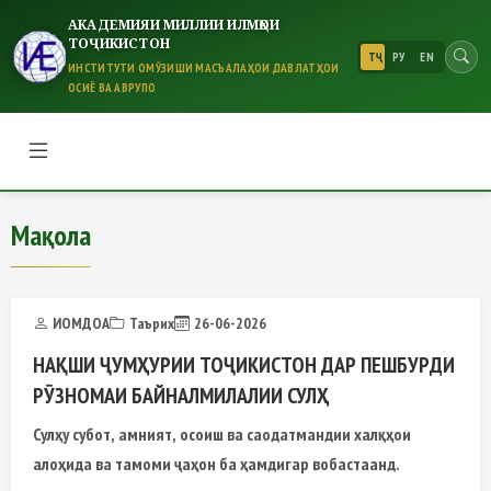
АКАДЕМИЯИ МИЛЛИИ ИЛМҲОИ
ТОҶИКИСТОН
ТҶ
РУ
EN
ИНСТИТУТИ ОМӮЗИШИ МАСЪАЛАҲОИ ДАВЛАТҲОИ
ОСИЁ ВА АВРУПО
Мақола
Мақола
ИОМДОА
Таърих
26-06-2026
НАҚШИ ҶУМҲУРИИ ТОҶИКИСТОН ДАР ПЕШБУРДИ
РӮЗНОМАИ БАЙНАЛМИЛАЛИИ СУЛҲ
Сулҳу субот, амният, осоиш ва саодатмандии халқҳои
алоҳида ва тамоми ҷаҳон ба ҳамдигар вобастаанд.