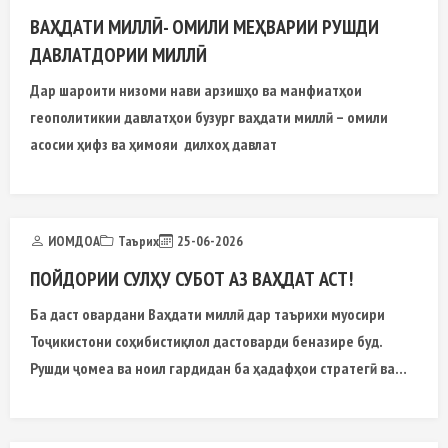
ВАҲДАТИ МИЛЛӢ- ОМИЛИ МЕҲВАРИИ РУШДИ
ДАВЛАТДОРИИ МИЛЛӢ
Дар шароити низоми нави арзишҳо ва манфиатҳои
геополитикии давлатҳои бузург ваҳдати миллӣ – омили
асосии ҳифз ва ҳимояи дилхоҳ давлат
ИОМДОА
Таърих
25-06-2026
ПОЙДОРИИ СУЛҲУ СУБОТ АЗ ВАҲДАТ АСТ!
Ба даст овардани Ваҳдати миллӣ дар таърихи муосири
Тоҷикистони соҳибистиқлол дастоварди беназире буд.
Рушди ҷомеа ва ноил гардидан ба ҳадафҳои стратегӣ ва
баланд бардоштани сатҳи ҳаёти солим ва некӯаҳволӣ аз
таҳкими Ваҳдати миллӣ