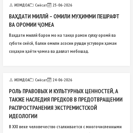
ИОМДОА
Сиёсат
25-06-2026
ВАҲДАТИ МИЛЛӢ – ОМИЛИ МУҲИММИ ПЕШРАФТ
ВА ОРОМИИ ҶОМЕА
Ваҳдати миллӣ барои мо на танҳо рамзи сулҳу оромӣ ва
суботи сиёсӣ, балки омили асосии рушди устувори ҳамаи
соҳаҳои ҳаёти ҷомеа ва давлат мебошад.
ИОМДОА
Сиёсат
24-06-2026
РОЛЬ ПРАВОВЫХ И КУЛЬТУРНЫХ ЦЕННОСТЕЙ, А
ТАКЖЕ НАСЛЕДИЯ ПРЕДКОВ В ПРЕДОТВРАЩЕНИИ
РАСПРОСТРАНЕНИЯ ЭКСТРЕМИСТСКОЙ
ИДЕОЛОГИИ
В XXI веке человечество сталкивается с многочисленными