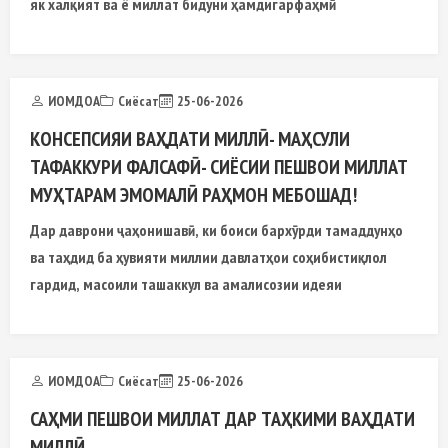
як халқият ва ё миллат бидуни ҳамдигарфаҳмӣ
ИОМДОА
Сиёсат
25-06-2026
КОНСЕПСИЯИ ВАҲДАТИ МИЛЛӢ- МАҲСУЛИ
ТАФАККУРИ ФАЛСАФӢ- СИЁСИИ ПЕШВОИ МИЛЛАТ
МУҲТАРАМ ЭМОМАЛӢ РАҲМОН МЕБОШАД!
Дар даврони ҷаҳонишавӣ, ки боиси бархӯрди тамаддунҳо
ва таҳдид ба ҳувияти миллии давлатҳои соҳибистиқлол
гардид, масоили ташаккул ва амалисозии идеяи
ИОМДОА
Сиёсат
25-06-2026
САҲМИ ПЕШВОИ МИЛЛАТ ДАР ТАҲКИМИ ВАҲДАТИ
МИЛЛӢ