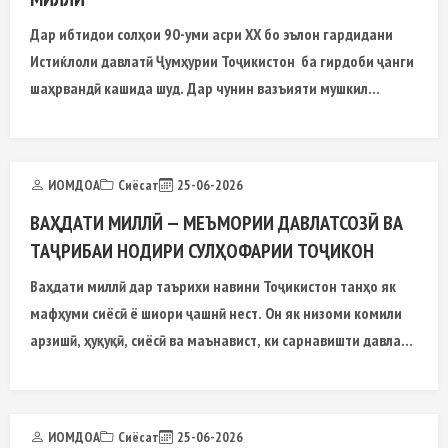
Дар ибтидои солҳои 90-уми асри ХХ бо эълон гардидани
Истиќлоли давлатӣ Ҷумҳурии Тоҷикистон ба гирдоби ҷанги
шаҳрвандӣ кашида шуд. Дар чунин вазъияти мушкил
тоҷикон ба шахсияте ниёз доштанд, ки метавонист тамоми
ќувва ва нерўи хешро барои таъмини сулҳи доимӣ ва ҳифзи
Истиќлоли миллӣ равона созад.
ИОМДОА
Сиёсат
25-06-2026
ВАҲДАТИ МИЛЛӢ — МЕЪМОРИИ ДАВЛАТСОЗӢ ВА
ТАҶРИБАИ НОДИРИ СУЛҲОФАРИИ ТОҶИКОН
Ваҳдати миллӣ дар таърихи навини Тоҷикистон танҳо як
мафҳуми сиёсӣ ё шиори ҷашнӣ нест. Он як низоми комили
арзишӣ, ҳуқуқӣ, сиёсӣ ва маънавист, ки сарнавишти давлати
соҳибистиқлоли тоҷиконро аз хатари парокандагӣ ба роҳи
эҳё,
ИОМДОА
Сиёсат
25-06-2026