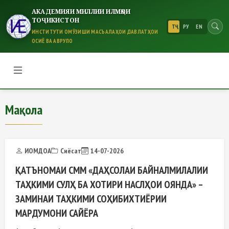
АКАДЕМИЯИ МИЛЛИИ ИЛМҲОИ
ТОҶИКИСТОН
ТҶ
РУ
EN
ИНСТИТУТИ ОМӮЗИШИ МАСЪАЛАҲОИ ДАВЛАТҲОИ
ОСИЁ ВА АВРУПО
Мақола
Мақола
ИОМДОА
Сиёсат
14-07-2026
ҚАТЪНОМАИ СММ «ДАҲСОЛАИ БАЙНАЛМИЛАЛИИ
ТАҲКИМИ СУЛҲ БА ХОТИРИ НАСЛҲОИ ОЯНДА» –
ЗАМИНАИ ТАҲКИМИ СОҲИБИХТИЁРИИ
МАРДУМОНИ САЙЁРА