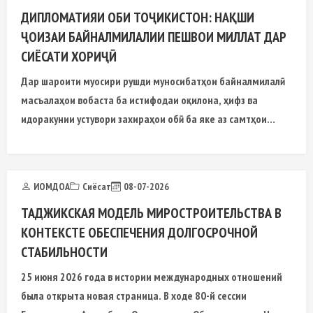
ДИПЛОМАТИЯИ ОБИ ТОҶИКИСТОН: НАҚШИ
ҶОИЗАИ БАЙНАЛМИЛАЛИИ ПЕШВОИ МИЛЛАТ ДАР
СИЁСАТИ ХОРИҶӢ
Дар шароити муосири рушди муносибатҳои байналмилалӣ
масъалаҳои вобаста ба истифодаи оқилона, ҳифз ва
идоракунии устувори захираҳои обӣ ба яке аз самтҳои
муҳимми рӯзномаи ҷаҳонӣ табдил ёфтаанд.
ИОМДОА
Сиёсат
08-07-2026
ТАДЖИКСКАЯ МОДЕЛЬ МИРОСТРОИТЕЛЬСТВА В
КОНТЕКСТЕ ОБЕСПЕЧЕНИЯ ДОЛГОСРОЧНОЙ
СТАБИЛЬНОСТИ
25 июня 2026 года в истории международных отношений
была открыта новая страница. В ходе 80-й сессии