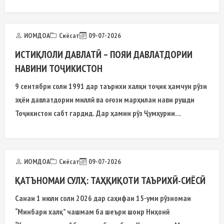
модели государственности Республики Таджикистан
ИОМДОА
Сиёсат
09-07-2026
ИСТИҚЛОЛИ ДАВЛАТӢ – ПОЯИ ДАВЛАТДОРИИ
НАВИНИ ТОҶИКИСТОН
9 сентябри соли 1991 дар таърихи халқи тоҷик ҳамчун рӯзи
эҳёи давлатдории миллӣ ва оғози марҳилаи нави рушди
Тоҷикистон сабт гардид. Дар ҳамин рӯз Ҷумҳурии
Тоҷикистон
ИОМДОА
Сиёсат
09-07-2026
ҚАТЪНОМАИ СУЛҲ: ТАҲҚИҚОТИ ТАЪРИХӢ-СИЁСӢ
Санаи 1 июли соли 2026 дар саҳифаи 15-уми рӯзномаи
“Минбари халқ” чашмам ба шеъри шоир Ниҳонӣ