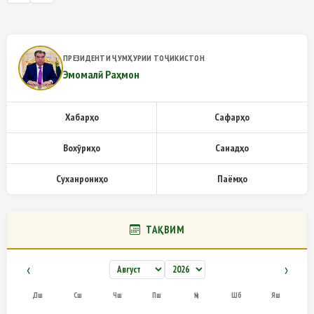
ПРЕЗИДЕНТИ ҶУМҲУРИИ ТОҶИКИСТОН
Эмомалӣ Раҳмон
Хабарҳо
Сафарҳо
Вохӯриҳо
Санадҳо
Суханрониҳо
Паёмҳо
ТАҚВИМ
‹
›
Дш
Сш
Чш
Пш
Ҷм
Шб
Яш