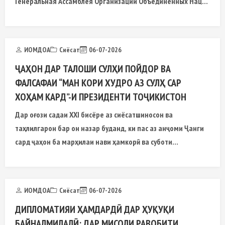
Генеральная Ассамблея Организации Объединенных Наций
(ГА ООН)
ИОМДОА
Сиёсат
06-07-2026
ҶАҲОН ДАР ТАЛОШИ СУЛҲИ ПОЙДОР ВА
ФАЛСАФАИ “МАН КОРИ ХУДРО АЗ СУЛҲ САР
ХОҲАМ КАРД”-И ПРЕЗИДЕНТИ ТОҶИКИСТОН
Дар оғози садаи XXI бисёре аз сиёсатшиносон ва
таҳлилгарон бар он назар буданд, ки пас аз анҷоми Ҷанги
сард ҷаҳон ба марҳилаи нави ҳамкорӣ ва суботи
байналмилалӣ ворид мегардад
ИОМДОА
Сиёсат
06-07-2026
ДИПЛОМАТИЯИ ҲАМДАРДӢ ДАР ҲУҚУҚИ
БАЙНАЛМИЛАЛӢ: ДАР МИСОЛИ РАВОБИТИ