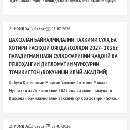
“Қатъномаи сулҳ” бахшида ба қабули Қатъномаи Маҷмуаи
Умумии Созмони Миллали Муттаҳид
ИОМДОА
Сиёсат
08-07-2026
ДАҲСОЛАИ БАЙНАЛМИЛАЛИИ ТАҲКИМИ СУЛҲ БА
ХОТИРИ НАСЛҲОИ ОЯНДА (СОЛҲОИ 2027–2036):
ПАРАДИГМАИ НАВИ СУЛҲОФАРИНИИ ҶАҲОНӢ ВА
ПЕШОҲАНГИИ ДИПЛОМАТИИ ҶУМҲУРИИ
ТОҶИКИСТОН (ВОКУНИШИ ИЛМӢ-АКАДЕМӢ)
Қабули Қатъномаи Маҷмаи Умумии Созмони Милали
Муттаҳид аз 26 июни соли 2026 оид ба эълон намудани
Даҳсолаи байналмилалии таҳкими сулҳ ба хотири наслҳои
оянда (солҳои 2027–2036), ки бо ташаббуси Президенти
Ҷумҳурии Тоҷикистон муҳтарам Эмомалӣ Раҳмон пешниҳод
гардид
ИОМДОА
Сиёсат
08-07-2026