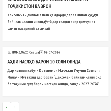
ТОҶИКИСТОН ВА ЭРОН
Консепсияи дипломатияи ҳамдардӣ дар заминаи ҳуқуқи
байналмилалии инсондӯстӣ дар солҳои охир ҳамчун як
самти назариявӣ ва амалӣ
ИОМДОА
Сиёсат
02-07-2026
АҲДИ НАСЛҲО БАРОИ 10 СОЛИ ОЯНДА
Дар ҳошияи қабули Қатъномаи Маҷмааи Умумии Созмони
Милали Муттаҳид дар бораи “Даҳсолаи байналмилалӣ оид
ба таҳкими сулҳ барои наслҳои оянда, солҳои 2027-2036”
‹
›