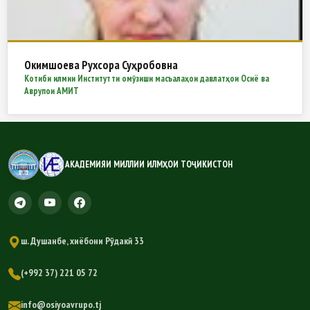
Окимшоева Рухсора Суҳробовна
Котиби илмии Институтти омӯзиши масъалаҳои давлатҳои Осиё ва
Аврупои АМИТ
АКАДЕМИЯИ МИЛЛИИ ИЛМҲОИ ТОҶИКИСТОН
ш. Душанбе, хиёбони Рӯдакӣ 33
(+992 37) 221 05 72
info@osiyoavrupo.tj