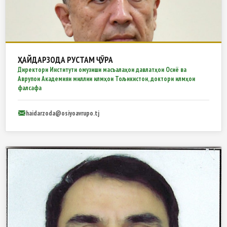
ҲАЙДАРЗОДА РУСТАМ ҶӮРА
Директори Институти омузиши масъалаҳои давлатҳои Осиё ва
Аврупои Академияи миллии илмҳои Тољикистон, доктори илмҳои
фалсафа
haidarzoda@osiyoavrupo.tj