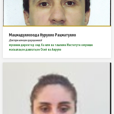
Маҳмадуллозода Нурулло Раҳматулло
Доктори илмҳои ҳуқуқшиносӣ
муовини директор оид ба илм ва таълими Институти омузиши
масъалаҳои давлатҳои Осиё ва Аврупо