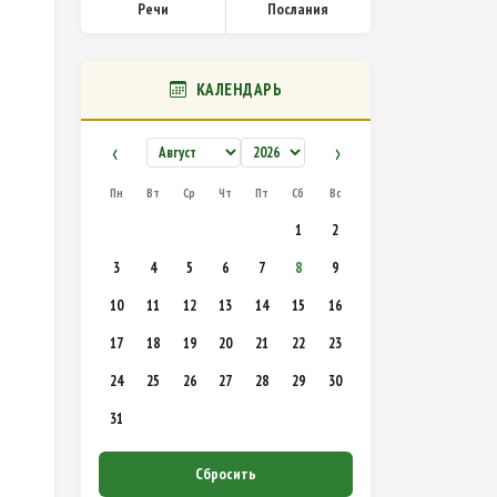
Речи
Послания
КАЛЕНДАРЬ
‹
›
Пн
Вт
Ср
Чт
Пт
Сб
Вс
1
2
3
4
5
6
7
8
9
10
11
12
13
14
15
16
17
18
19
20
21
22
23
24
25
26
27
28
29
30
31
Сбросить