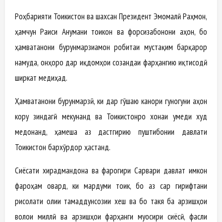
Роҳбарияти Тоҷикистон ва шахсан Президент Эмомалӣ Раҳмон,
ҳамчун Раиси Анҷумани тоҷикон ва форсизабонони ҷаҳон, бо
ҳамватанони бурунмарзиамон робитаи мустақим барқарор
намуда, онҳоро дар иқдомҳои созандаи фарҳангию иқтисодӣ
ширкат медиҳад.
Ҳамватанони бурунмарзӣ, ки дар гӯшаю канори гуногуни ҷаҳон
кору зиндагӣ мекунанд ва Тоҷикистонро хонаи умеди худ
медонанд, ҳамеша аз дастгирию пуштибонии давлати
Тоҷикистон бархӯрдор ҳастанд.
Сиёсати хирадмандона ва фарогири Сарвари давлат имкон
фароҳам овард, ки мардуми тоҷик, бо аз сар гирифтани
рисолати олии тамаддунсозии хеш ва бо такя ба арзишҳои
волои миллӣ ва арзишҳои фарҳанги муосири сиёсӣ, фасли