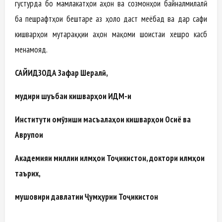
густурда бо мамлакатҳои ҷаҳон ва созмонҳои байналмилалӣ
ба пешрафтҳои бештаре аз ҳоло даст меёбад ва дар сафи
кишварҳои мутараққии ҷаҳон мақоми шоистаи хешро касб
менамояд.
САЙИДЗОДА Зафар Шералӣ,
мудири шуъбаи кишварҳои ИДМ-и
Институти омӯзиши масъалаҳои кишварҳои Осиё ва
Аврупои
Академияи миллии илмҳои Тоҷикистон, доктори илмҳои
таърих,
мушовири давлатии Ҷумҳурии Тоҷикистон