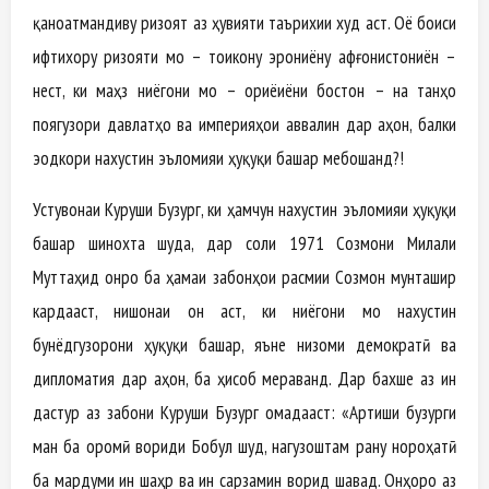
қаноатмандиву ризоят аз ҳувияти таърихии худ аст. Оё боиси
ифтихору ризояти мо – тоҷикону эрониёну афғонистониён –
нест, ки маҳз ниёгони мо – ориёиёни бостон – на танҳо
поягузори давлатҳо ва империяҳои аввалин дар ҷаҳон, балки
эҷодкори нахустин эъломияи ҳуқуқи башар мебошанд?!
Устувонаи Куруши Бузург, ки ҳамчун нахустин эъломияи ҳуқуқи
башар шинохта шуда, дар соли 1971 Созмони Милали
Муттаҳид онро ба ҳамаи забонҳои расмии Созмон мунташир
кардааст, нишонаи он аст, ки ниёгони мо нахустин
бунёдгузорони ҳуқуқи башар, яъне низоми демократӣ ва
дипломатия дар ҷаҳон, ба ҳисоб мераванд. Дар бахше аз ин
дастур аз забони Куруши Бузург омадааст: «Артиши бузурги
ман ба оромӣ вориди Бобул шуд, нагузоштам ранҷу нороҳатӣ
ба мардуми ин шаҳр ва ин сарзамин ворид шавад. Онҳоро аз