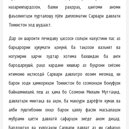
назарияпардозон, балки раҳораҳ, ҳангоми анҷоми
фаъолиятҳои пурталошу пӯёи дипломатии Сарвари давлати
Тоҷикистон эҷод шудааст.
Дар он шароити печидаву ҳассоси солҳои нахустини пас аз
барқарории ҳукумати қонунӣ, ба тақозои вазъият ва
ногузирии ҳарчи зудтар хотима бахшидан ба ҷанги
бародаркушӣ, раҳо кардани кишвар аз буҳрони сиёсию
иҷтимоию иқтисодӣ Сарвари давлатро лозим меомад, ки
барои эҷоди ҳамкориҳои Тоҷикистон бо созмонҳои бонуфузи
байналмилалӣ, пеш аз ҳамa бо Созмони Милали Муттаҳид,
давлатҳои минтақа ва ҷаҳон, ба манзури дарёфти кумак ва
ҷалби пуштибонии онҳо барои ҳаллу фасли масъалаҳои
мубрами ҳаёти давлатӣ сафарҳои зиёде анҷом диҳад.
Бардоштҳо ва хулосаҳои Сарвари давлат аз ин сафарҳо