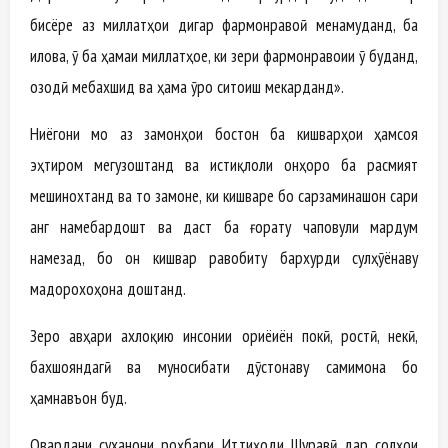
бисёре аз миллатҳои дигар фармонравоӣ менамуданд, ба
илова, ӯ ба ҳамаи миллатҳое, ки зери фармонравоии ӯ буданд,
озодӣ мебахшид ва ҳама ӯро ситоиш мекарданд».
Ниёгони мо аз замонҳои бостон ба кишварҳои ҳамсоя
эҳтиром мегузоштанд ва истиқлоли онҳоро ба расмият
мешинохтанд ва то замоне, ки кишваре бо сарзаминашон сари
ҷанг намебардошт ва даст ба ғорату чаповули мардум
намезад, бо он кишвар равобиту бархурди сулҳҷӯёнаву
мадорохоҳона доштанд.
Зеро ҷавҳари ахлоқию инсонии ориёиён покӣ, ростӣ, некӣ,
бахшояндагӣ ва муносибати дӯстонаву самимона бо
ҳамнавъон буд.
Овардани суханони роҳбари Иттиҳоди Шуравӣ дар солҳои