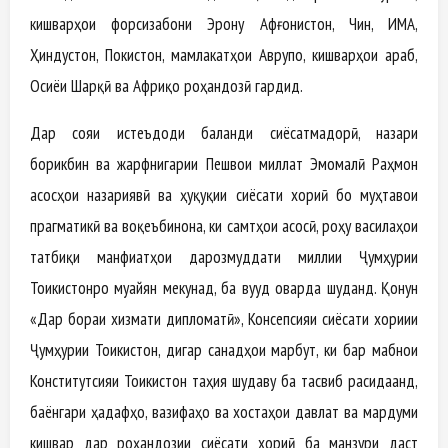
кишварҳои форсизабони Эрону Афғонистон, Чин, ИМА,
Ҳиндустон, Покистон, мамлакатҳои Аврупо, кишварҳои араб,
Осиёи Шарқӣ ва Африқо роҳандозӣ гардид.
Дар сояи истеъдоди баланди сиёсатмадорӣ, назари
борикбин ва жарфнигарии Пешвои миллат Эмомалӣ Раҳмон
асосҳои назариявӣ ва ҳуқуқии сиёсати хориҷӣ бо муҳтавои
прагматикӣ ва воқеъбинона, ки самтҳои асосӣ, роҳу василаҳои
татбиқи манфиатҳои дарозмуддати миллии Ҷумҳурии
Тоҷикистонро муайян мекунад, ба вуҷуд оварда шуданд. Қонун
«Дар бораи хизмати дипломатӣ», Консепсияи сиёсати хориҷии
Ҷумҳурии Тоҷикистон, дигар санадҳои марбут, ки бар мабнои
Конститутсияи Тоҷикистон таҳия шудаву ба тасвиб расидаанд,
баёнгари ҳадафҳо, вазифаҳо ва хостаҳои давлат ва мардуми
кишвар дар роҳандозии сиёсати хориҷӣ ба манзури даст