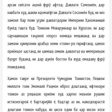
арсаи сиёсати ҷаҳонӣ фурӯ афтод. Давлати Сомониён, дар
навбати худ, шакли идомаёфтаи Давлати Сосониён буд, ки низ
замоне бар пояи усули давлатдории Империяи Ҳахоманишӣ
бунёд гашта буд. Тоҷикони Моваруннаҳр ва Хуросон, ки дар
сарчашмаҳои таърихӣ «порс» номида мешаванд ва дар
замони ҳукмронии арабҳо номи «тоҷик»-ро гирифтанд, ҳамон
ориёиҳое ҳастанд, ки ҳамеша омили давлатҳо ва империяҳои
бузург буданд, ки дар дунёи бостон ба вуҷуд омадаву фурӯ
пошидаанд.
Ҳамон тавре ки Президенти Ҷумҳурии Тоҷикистон, Пешвои
миллати тоҷик Эмомалӣ Раҳмон иброз доштаанд, ифтихори
тоҷикон аз решаҳои ориёии худ ҳаргиз маънои руҳияи
истисногароӣ ё бартариҷӯйӣ ё, бадтар аз ин, нажодпарастӣ
доштани тоҷикон набуда, як ҳисси одии ба ҳар инсон хоси