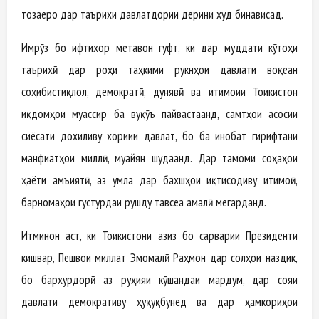
тозаеро дар таърихи давлатдории дерини худ бинависад.
Имрӯз бо ифтихор метавон гуфт, ки дар муддати кӯтоҳи
таърихӣ дар роҳи таҳкими рукнҳои давлати воқеан
соҳибистиқлол, демократӣ, дунявӣ ва иҷтимоии Тоҷикистон
иқдомҳои муассир ба вуқӯъ пайвастаанд, самтҳои асосии
сиёсати дохиливу хориҷии давлат, бо ба инобат гирифтани
манфиатҳои миллӣ, муайян шудаанд. Дар тамоми соҳаҳои
ҳаёти ҷамъиятӣ, аз ҷумла дар бахшҳои иқтисодиву иҷтимоӣ,
барномаҳои густурдаи рушду тавсеа амалӣ мегарданд.
Итминон аст, ки Тоҷикистони азиз бо сарварии Президенти
кишвар, Пешвои миллат Эмомалӣ Раҳмон дар солҳои наздик,
бо бархурдорӣ аз руҳияи кӯшандаи мардум, дар сояи
давлати демокративу ҳуқуқбунёд ва дар ҳамкориҳои