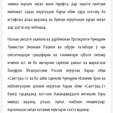
замина корҳои зиёде анҷом гирифта, дар нуқоти гуногуни
мамлакат садҳо неругоҳҳои барқи обии хурд сохтаву ба
истифода дода шудаанд ва бунёди неругоҳҳои хурди зиёде
дар дасти кор мебошад.
Натиҷаи сиёсати оқилона ва дурбинонаи Президенти Ҷумҳурии
Тоҷикистон Эмомалӣ Раҳмон ва обрӯю эътибори ӯ чун
сиёсатмадори сулҳофарин ва таъмингари суботи сиёсиву
иҷтимоӣ аст, ки бо иштироки сармояи давлат ва ширкатҳои
бонуфузи Федератсияи Россия неругоҳи барқи обии
«Сангтӯда-1» ва бо ҷалби сармояи Ҷумҳурии Исломии Эрон ва
маблағгузории дохилӣ неругоҳи барқи обии «Сангтӯда-2»
бунёд гардиданд, хаттҳои баландшиддати интиқоли барқ
кишида шуданд, роҳҳо, пулҳо, нақбҳои мошингузар,
корхонаҳои зиёди ватанию муштарак сохта шуданд.