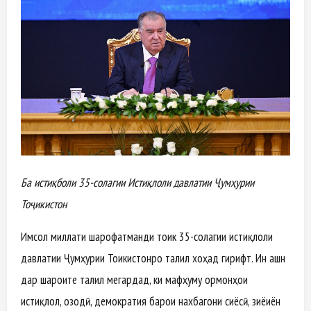
Ба истиқболи 35-солагии Истиқлоли давлатии Ҷумҳурии
Тоҷикистон
Имсол миллати шарофатманди тоҷик 35-солагии истиқлоли
давлатии Ҷумҳурии Тоҷикистонро таҷлил хоҳад гирифт. Ин ҷашн
дар шароите таҷлил мегардад, ки мафҳуму ормонҳои
истиқлол, озодӣ, демократия барои нахбагони сиёсӣ, зиёиён