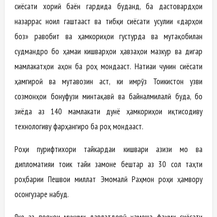
сиёсати хориҷӣ баён гардида буданд, ба дастовардҳои
назаррас ноил гаштааст ва тибқи сиёсати усулии «дарҳои
боз» равобит ва ҳамкориҳои густурда ва мутақобилан
судмандро бо ҳамаи кишварҳои ҳавзаҳои мазкур ва дигар
мамлакатҳои ҷаҳон ба роҳ мондааст. Натиҷаи чунин сиёсати
ҳамгироӣ ва мутавозин аст, ки имрӯз Тоҷикистон узви
созмонҳои бонуфузи минтақавӣ ва байналмилалӣ буда, бо
зиёда аз 140 мамлакати дунё ҳамкориҳои иқтисодиву
технологиву фарҳангиро ба роҳ мондааст.
Роҳи пурифтихори тайкардаи кишвари азизи мо ва
дипломатияи тоҷик тайи замоне бештар аз 30 сол таҳти
роҳбарии Пешвои миллат Эмомалӣ Раҳмон роҳи ҳамвору
осонгузаре набуд.
Яке аз пояҳои муҳими давлатдорӣ ҳамеша фаҳми сиёсати