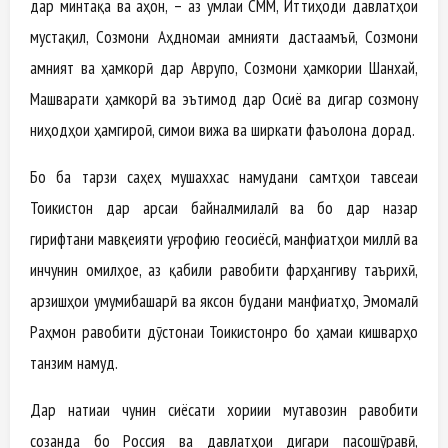
дар минтақа ва ҷаҳон, – аз ҷумлаи СММ, Иттиҳоди давлатҳои
мустақил, Созмони Аҳдномаи амнияти дастаҷамъӣ, Созмони
амният ва ҳамкорӣ дар Аврупо, Созмони ҳамкории Шанхай,
Машварати ҳамкорӣ ва эътимод дар Осиё ва дигар созмону
ниҳодҳои ҳамгироӣ, симои вижа ва ширкати фаъолона дорад.
Бо ба тарзи саҳеҳ мушаххас намудани самтҳои тавсеаи
Тоҷикистон дар арсаи байналмилалӣ ва бо дар назар
гирифтани мавқеияти ҷуғрофию геосиёсӣ, манфиатҳои миллӣ ва
инчунин омилҳое, аз қабили равобити фарҳангиву таърихӣ,
арзишҳои умумибашарӣ ва яксон будани манфиатҳо, Эмомалӣ
Раҳмон равобити дӯстонаи Тоҷикистонро бо ҳамаи кишварҳо
танзим намуд.
Дар натиҷаи чунин сиёсати хориҷии мутавозин равобити
созанда бо Россия ва давлатҳои дигари пасошӯравӣ,