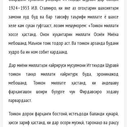
1924–1953 И.В. Сталинро, ки яке аз огоҳтарин шахсиятҳои
замони худ буд ва бар тавсифу таърифи миллате ё шахсе
хеле кам сухан гуфтааст, лозим мешуморем: «Тоҷикон миллати
хоссе ҳастанд. Онон куҳантарин миллати Осиёи Миёна
мебошанд. Маънои тоҷик тоҷдор аст. Ва тоҷикон арзанда будани
худро ба ин ном собит кардаанд.
Дар миёни миллатҳои ғайрируси мусулмони Иттиҳоди Шуравӣ
тоҷикон танҳо миллати ғайритурк буда, эронинажод
мебошанд. Тоҷикон миллате ҳастанд, ки андешаву
фарҳангашон шоири бузурге чун Фирдавсиро зодаву
парвардааст.
Тоҷикон дорои фарҳанги бостонӣ, истеъдоди баланди ҳунарӣ,
ҳисси зариф ҳастанд, ки дар осори мусиқӣ, таронаҳо ва рақсу