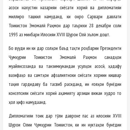
асоси нахустин назарияи сиёсати хориҷӣ ва дипломатияи
миллиро ташкил намуданд, ки онро Сарвари давлати
Тоҷикистон Эмомалӣ Раҳмон дар таърихи 28 декабри соли
1993 аз минбари Иҷлосияи XVIII Шурои Олӣ эълом дошт.
Бо вуҷуди ин ки дар солҳои баъд таҳти роҳбарии Президенти
Ҷумҳурии Тоҷикистон Эмомалӣ Раҳмон санадҳои
муайянсозанда ва танзимкунандаи усулҳои асосӣ, ҳадафу
вазифаҳо ва самтҳои афзалиятноки сиёсати хориҷии кишвар
таҳия гардидаву ба тасвиб расиданд, ин ғояҳои бунёдии
консепсияи сиёсати хориҷӣ аҳамияту арзиши вижаи худро то
ҳол ҳифз намудаанд.
Дипломатияи тоҷик дар тӯли давроне пас аз иҷлосияи XVIII
Шурои Олии Ҷумҳурии Тоҷикистон, ки ин нуктаҳои бунёдии