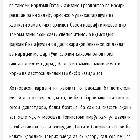
ва тамоми мардуми Ватани азизамон равшантар ва масири
расидан ба ин ҳадафу ормонҳо мушаххастар шуда ва
ҳаракати ҳамагонию пурнишот барои пешрафти кишвар дар
тамоми заминаҳои ҳаёти сиёсию иҷтимоию иқтисодию
фарҳангӣ ва афзудан ба дастовардҳои беназире, ки давлат
ва мардуми мо дар тӯли сеюним даҳсола ба он ноил
гаштаанд, идома дорад. Ва дар ин замина нақши сиёсати
хориҷӣ ва дастгоҳи дипломатӣ бисёр калидӣ аст.
Хотиррасон кардани ин ҳақиқат, ки расидан ба истиқлоли
миллӣ дар охирин даҳаи садаи бист барои миллати тоҷик на
оғози давлатдорӣ, балки бозгашт ба саҳнаи сиёсати ҷаҳонӣ
аст, хеле муҳим мебошад. Тоҷикистони имрӯз ҳамчун давлати
соҳибистиқлол шакли эҳёшудаи Давлати Сомониён аст, ки ба
иллати ҳаводиси таърих зиёда аз як ҳазору сад сол пеш аз