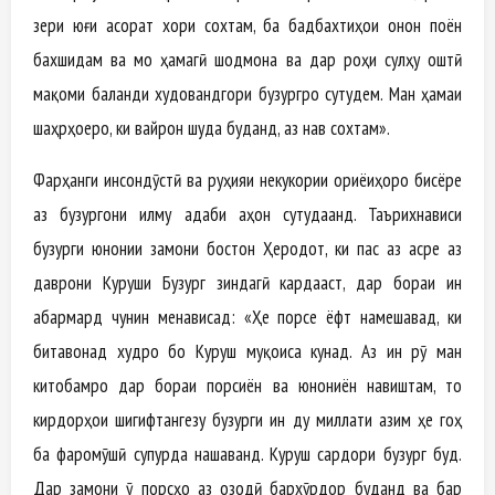
зери юғи асорат хориҷ сохтам, ба бадбахтиҳои онон поён
бахшидам ва мо ҳамагӣ шодмона ва дар роҳи сулҳу оштӣ
мақоми баланди худовандгори бузургро сутудем. Ман ҳамаи
шаҳрҳоеро, ки вайрон шуда буданд, аз нав сохтам».
Фарҳанги инсондӯстӣ ва руҳияи некукории ориёиҳоро бисёре
аз бузургони илму адаби ҷаҳон сутудаанд. Таърихнависи
бузурги юнонии замони бостон Ҳеродот, ки пас аз асре аз
даврони Куруши Бузург зиндагӣ кардааст, дар бораи ин
абармард чунин менависад: «Ҳеҷ порсе ёфт намешавад, ки
битавонад худро бо Куруш муқоиса кунад. Аз ин рӯ ман
китобамро дар бораи порсиён ва юнониён навиштам, то
кирдорҳои шигифтангезу бузурги ин ду миллати азим ҳеҷ гоҳ
ба фаромӯшӣ супурда нашаванд. Куруш сардори бузург буд.
Дар замони ӯ порсҳо аз озодӣ бархӯрдор буданд ва бар