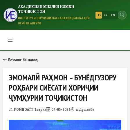
АКАДЕМИЯИ МИЛЛИИ ИЛМҲОИ
ТОҶИКИСТОН
ТҶ
РУ
EN
ИНСТИТУТИ ОМӮЗИШИ МАСЪАЛАҲОИ ДАВЛАТҲОИ
ОСИЁ ВА АВРУПО
ЭМОМАЛӢ РАҲМОН – БУНЁДГУЗ
Бозгашт ба мавод
ЭМОМАЛӢ РАҲМОН – БУНЁДГУЗОРУ
РОҲБАРИ СИЁСАТИ ХОРИҶИИ
ҶУМҲУРИИ ТОҶИКИСТОН
ИОМДОА
Таърих
04-05-2026
ш.Душанбе