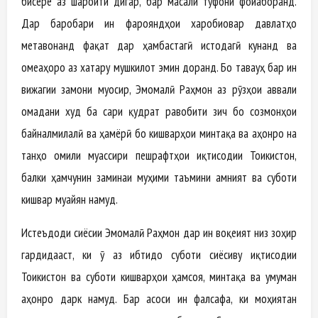
бисёре аз шароити дигар, бар масали тӯфони фоҷиаборанд.
Дар баробари ин фарояндҳои харобиовар давлатҳо
метавонанд фақат дар ҳамбастагӣ истодагӣ кунанд ва
ҷомеаҳоро аз хатару мушкилот эмин доранд. Бо таваҷҷуҳ бар ин
вижагии замони муосир, Эмомалӣ Раҳмон аз рӯзҳои аввали
омадани худ ба сари қудрат равобити зич бо созмонҳои
байналмилалӣ ва ҳамёрӣ бо кишварҳои минтақа ва ҷаҳонро на
танҳо омили муассири пешрафтҳои иқтисодии Тоҷикистон,
балки ҳамчунин заминаи муҳими таъмини амният ва суботи
кишвар муайян намуд.
Истеъдоди сиёсии Эмомалӣ Раҳмон дар ин воқеият низ зоҳир
гардидааст, ки ӯ аз ибтидо суботи сиёсиву иқтисодии
Тоҷикистон ва суботи кишварҳои ҳамсоя, минтақа ва умуман
ҷаҳонро дарк намуд. Бар асоси ин фалсафа, ки моҳиятан