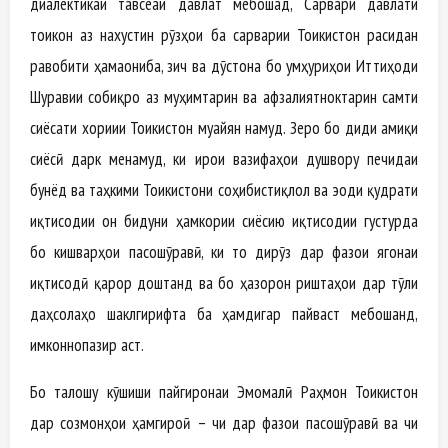
диалектикаи тавсеаи давлат мебошад, Сарвари давлати
тоҷикон аз нахустин рӯзҳои ба сарварии Тоҷикистон расидан
равобити ҳамаҷониба, зич ва дӯстона бо ҷумҳуриҳои Иттиҳоди
Шуравии собиқро аз муҳимтарин ва афзалиятноктарин самти
сиёсати хориҷии Тоҷикистон муайян намуд. Зеро бо диди амиқи
сиёсӣ дарк менамуд, ки иҷрои вазифаҳои душвору печидаи
бунёд ва таҳкими Тоҷикистони соҳибистиқлол ва эҷоди қудрати
иқтисодии он бидуни ҳамкории сиёсию иқтисодии густурда
бо кишварҳои пасошӯравӣ, ки то дирӯз дар фазои ягонаи
иқтисодӣ қарор доштанд ва бо ҳазорон риштаҳои дар тӯли
даҳсолаҳо шаклгирифта ба ҳамдигар пайваст мебошанд,
имконнопазир аст.
Бо талошу кӯшиши пайгиронаи Эмомалӣ Раҳмон Тоҷикистон
дар созмонҳои ҳамгироӣ – чи дар фазои пасошӯравӣ ва чи