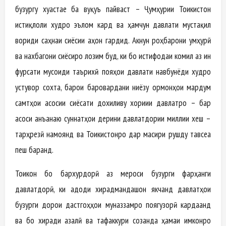
бузургу хуҷастае ба вуқуъ пайваст – Ҷумҳурии Тоҷикистон
истиқлоли худро эълом кард ва ҳамчун давлати мустақил
вориди саҳнаи сиёсии ҷаҳон гардид. Акнун роҳбарони ҷумҳурӣ
ва нахбагони сиёсиро лозим буд, ки бо истифодаи комил аз ин
фурсати мусоиди таърихӣ пояҳои давлати навбунёди худро
устувор сохта, барои баровардани ниёзу ормонҳои мардум
самтҳои асосии сиёсати дохиливу хориҷии давлатро – бар
асоси анъанаю суннатҳои дерини давлатдории миллии хеш –
тарҳрезӣ намоянд ва Тоҷикистонро дар масири рушду тавсеа
пеш баранд.
Тоҷикон бо бархурдорӣ аз мероси бузурги фарҳанги
давлатдорӣ, ки аҷдоди хирадмандашон якчанд давлатҳои
бузурги дорои дастгоҳҳои муназзамро поягузорӣ кардаанд
ва бо хиради азалӣ ва тафаккури созанда ҳамаи имконро