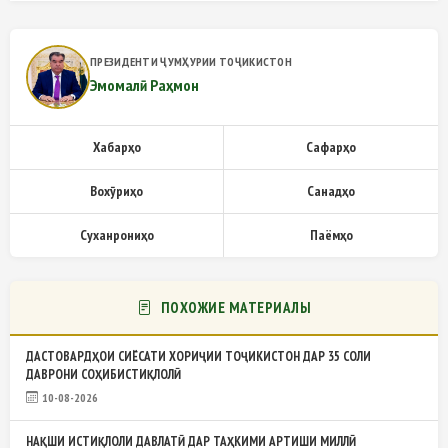
ПРЕЗИДЕНТИ ҶУМҲУРИИ ТОҶИКИСТОН
Эмомалӣ Раҳмон
Хабарҳо
Сафарҳо
Вохӯриҳо
Санадҳо
Суханрониҳо
Паёмҳо
ПОХОЖИЕ МАТЕРИАЛЫ
ДАСТОВАРДҲОИ СИЁСАТИ ХОРИҶИИ ТОҶИКИСТОН ДАР 35 СОЛИ
ДАВРОНИ СОҲИБИСТИҚЛОЛӢ
10-08-2026
НАҚШИ ИСТИҚЛОЛИ ДАВЛАТӢ ДАР ТАҲКИМИ АРТИШИ МИЛЛӢ