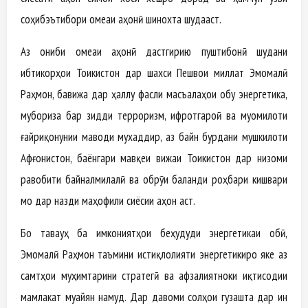
соҳибэътибори ҷомеаи ҷаҳонӣ шинохта шудааст.
Аз ҷониби ҷомеаи ҷаҳонӣ дастгирию пуштибонӣ шудани
ибтикорҳои Тоҷикистон дар шахси Пешвои миллат Эмомалӣ
Раҳмон, бавижа дар ҳаллу фасли масъалаҳои обу энергетика,
мубориза бар зидди терроризм, ифротгароӣ ва муомилоти
ғайриқонунии маводи мухаддир, аз байн бурдани мушкилоти
Афғонистон, баёнгари мавқеи вижаи Тоҷикистон дар низоми
равобити байналмилалӣ ва обрӯи баланди роҳбари кишвари
мо дар назди маҳофили сиёсии ҷаҳон аст.
Бо таваҷҷуҳ ба имкониятҳои беҳудуди энергетикаи обӣ,
Эмомалӣ Раҳмон таъмини истиқлолияти энергетикиро яке аз
самтҳои муҳимтарини стратегӣ ва афзалиятноки иқтисодии
мамлакат муайян намуд. Дар давоми солҳои гузашта дар ин