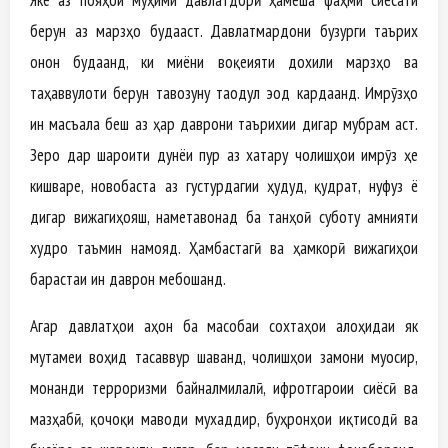
берун аз марзҳо будааст. Давлатмардони бузурги таърих
онон будаанд, ки миёни воқеияти дохили марзҳо ва
таҳаввулоти берун тавозуну таодул эҷод кардаанд. Имрӯзҳо
ин масъала беш аз ҳар даврони таърихии дигар мубрам аст.
Зеро дар шароити дунёи пур аз хатару чолишҳои имрӯз ҳеҷ
кишваре, новобаста аз густурдагии ҳудуд, қудрат, нуфуз ё
дигар вижагиҳояш, наметавонад ба танҳоӣ суботу амнияти
худро таъмин намояд. Ҳамбастагӣ ва ҳамкорӣ вижагиҳои
барҷастаи ин даврон мебошанд.
Агар давлатҳои ҷаҳон ба масобаи сохтаҳои алоҳидаи як
муҷтамеи воҳид тасаввур шаванд, чолишҳои замони муосир,
монанди терроризми байналмилалӣ, ифротгароии сиёсӣ ва
мазҳабӣ, қочоқи маводи мухаддир, буҳронҳои иқтисодӣ ва