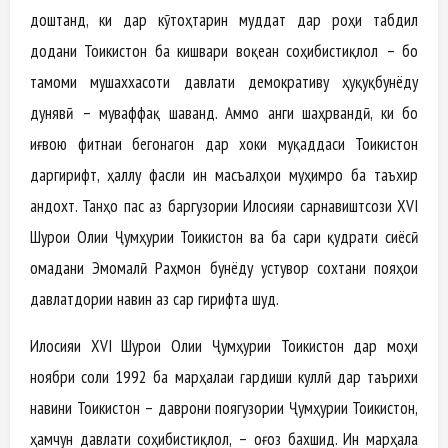
доштанд, ки дар кӯтоҳтарин муддат дар роҳи табдил
додани Тоҷикистон ба кишвари воқеан соҳибистиқлол – бо
тамоми мушаххасоти давлати демокративу ҳуқуқбунёду
дунявӣ – муваффақ шаванд. Аммо ҷанги шаҳрвандӣ, ки бо
иғвою фитнаи бегонагон дар хоки муқаддаси Тоҷикистон
даргирифт, ҳаллу фасли ин масъалҳои муҳимро ба таъхир
андохт. Танҳо пас аз баргузории Иҷлосияи сарнавиштсози XVI
Шурои Олии Ҷумҳурии Тоҷикистон ва ба сари қудрати сиёсӣ
омадани Эмомалӣ Раҳмон бунёду устувор сохтани пояҳои
давлатдории навин аз сар гирифта шуд.
Иҷлосияи XVI Шурои Олии Ҷумҳурии Тоҷикистон дар моҳи
ноябри соли 1992 ба марҳалаи гардиши куллӣ дар таърихи
навини Тоҷикистон – даврони поягузории Ҷумҳурии Тоҷикистон,
ҳамчун давлати соҳибистиқлол, – оғоз бахшид. Ин марҳала