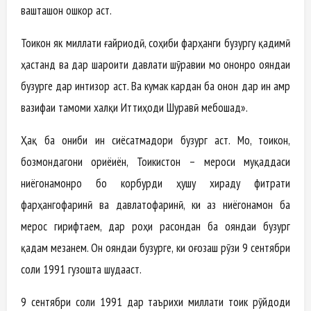
вашташон ошкор аст.
Тоҷикон як миллати ғайриодӣ, соҳиби фарҳанги бузургу қадимӣ
ҳастанд ва дар шароити давлати шӯравии мо ононро ояндаи
бузурге дар интизор аст. Ва кумак кардан ба онон дар ин амр
вазифаи тамоми халқи Иттиҳоди Шуравӣ мебошад».
Ҳақ ба ҷониби ин сиёсатмадори бузург аст. Мо, тоҷикон,
бозмондагони ориёиён, Тоҷикистон – мероси муқаддаси
ниёгонамонро бо корбурди ҳушу хираду фитрати
фарҳангофаринӣ ва давлатофаринӣ, ки аз ниёгонамон ба
мерос гирифтаем, дар роҳи расондан ба ояндаи бузург
қадам мезанем. Он ояндаи бузурге, ки оғозаш рӯзи 9 сентябри
соли 1991 гузошта шудааст.
9 сентябри соли 1991 дар таърихи миллати тоҷик рӯйдоди