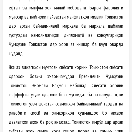
ёфтан ба манфиатҳои миллӣ мебошанд. Барои фаъолияти
муассир ва пайгирии пайвастаи манфиатҳои миллии Тоҷикистон
дар арсаи байналмилалӣ марҳала ба марҳала шабакаи
густурдаи намояндагиҳои дипломатӣ ва консулгариҳои
Ҷумҳурии Тоҷикистон дар хориҷ аз кишвар ба вуҷуд оварда
шуданд.
Яке аз вижагиҳои мумтози сиёсати хориҷии Тоҷикистон сиёсати
«дарҳои боз»-и эъломнамудаи Президенти Ҷумҳурии
Тоҷикистон Эмомалӣ Раҳмон мебошад. Сиёсати хориҷии
шаффоф ва усули «дарҳои боз» мусоидат ба он намуданд, ки
Тоҷикистон узви шоистаи созмонҳои байналмилалӣ гардад ва
равобити сиёсӣ ва ҳамкориҳои судмандро бо аксари
давлатҳои ҷаҳон ба роҳ андозад. Тоҷикистон имрӯз дар арсаи
сиёсати ҷаҳон симои хоси хешро дорад ва ҳамчун узви