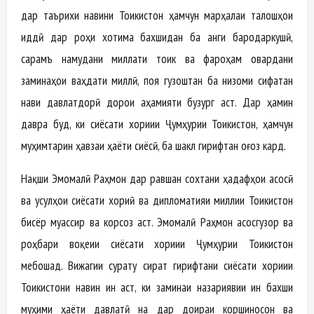
дар таърихи навини Тоҷикистон ҳамчун марҳалаи талошҳои
ҷиддӣ дар роҳи хотима бахшидан ба ҷанги бародаркушӣ,
сарҷамъ намудани миллати тоҷик ва фароҳам овардани
заминаҳои ваҳдати миллӣ, поя гузоштан ба низоми сифатан
нави давлатдорӣ дорои аҳамияти бузург аст. Дар ҳамин
давра буд, ки сиёсати хориҷии Ҷумҳурии Тоҷикистон, ҳамчун
муҳимтарин ҳавзаи ҳаёти сиёсӣ, ба шакл гирифтан оғоз кард.
Нақши Эмомалӣ Раҳмон дар равшан сохтани ҳадафҳои асосӣ
ва усулҳои сиёсати хориҷӣ ва дипломатияи миллии Тоҷикистон
бисёр муассир ва корсоз аст. Эмомалӣ Раҳмон асосгузор ва
роҳбари воқеии сиёсати хориҷии Ҷумҳурии Тоҷикистон
мебошад. Вижагии сурату сират гирифтани сиёсати хориҷии
Тоҷикистони навин ин аст, ки заминаи назариявии ин бахши
муҳими ҳаёти давлатӣ на дар доираи коршиносон ва