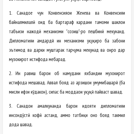
1. Санадҳое чун Конвенсияҳои Женева ва Конвенсияи
байналмилалӣ оид ба бартараф кардани тамоми шаклҳои
табъизи нажодӣ механизми "созиш"-ро пешбинӣ мекунанд.
Дипломатияи ҳамдардӣ ин механизми ҳуқуқиро ба забони
эътимод ва дарки муштарак тарҷума мекунад ва онро дар
музокирот истифода мебарад.
2. Ин равиш барои об намудани яхбандии музокирот
истифода мешавад. Аввал бояд аз арзишҳои умумибашарӣ (ба
мисли ҳифзи кӯдакон), сипас ба моддаҳои ҳуқуқӣ пайваст шавад.
3. Санадҳои амалкунанда барои ҳидояти дипломатияи
инсондӯстӣ кофӣ ҳастанд, аммо татбиқи онҳо бояд такмил
дода шавад.