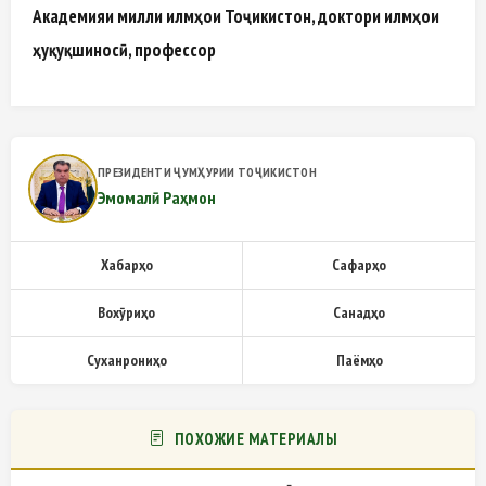
Академияи милли илмҳои Тоҷикистон, доктори илмҳои
ҳуқуқшиносӣ, профессор
ПРЕЗИДЕНТИ ҶУМҲУРИИ ТОҶИКИСТОН
Эмомалӣ Раҳмон
Хабарҳо
Сафарҳо
Вохӯриҳо
Санадҳо
Суханрониҳо
Паёмҳо
ПОХОЖИЕ МАТЕРИАЛЫ