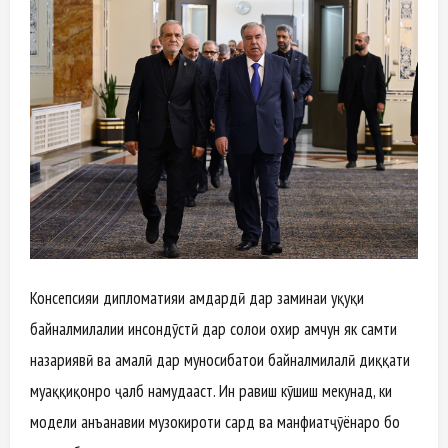
Консепсияи дипломатияи ҳамдардӣ дар заминаи ҳуқуқи
байналмилалии инсондӯстӣ дар солҳои охир ҳамчун як самти
назариявӣ ва амалӣ дар муносибатҳои байналмилалӣ диққати
муҳаққиқонро ҷалб намудааст. Ин равиш кӯшиш мекунад, ки
модели анъанавии музокироти сард ва манфиатҷӯёнаро бо