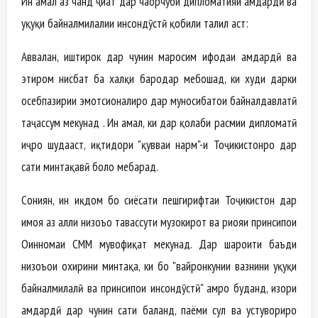
Ин амал аз чанд ҷиҳат дар чаҳорчӯби дипломатияи ҳамдардӣ ва
ҳуқуқи байналмилалии инсондӯстӣ қобили таҳлил аст:
Аввалан, иштирок дар чунин маросим ифодаи ҳамдардӣ ва
эҳтиром нисбат ба халқи бародар мебошад, ки худи дарки
осебпазирии эмотсионалиро дар муносибатҳои байналдавлатӣ
таҷассум мекунад . Ин амал, ки дар қолаби расмии дипломатӣ
иҷро шудааст, иқтидори "қувваи нарм"-и Тоҷикистонро дар
сатҳи минтақавӣ боло мебарад.
Сониян, ин иқдом бо сиёсати пешгирифтаи Тоҷикистон дар
ҳимоя аз ҳалли низоъҳо тавассути музокирот ва риояи принсипҳои
Оинномаи СММ мувофиқат мекунад. Дар шароити баъди
низоъҳои охирини минтақа, ки бо "вайронкунии вазнини ҳуқуқи
байналмилалӣ ва принсипҳои инсондӯстӣ" ҳамроҳ буданд, изҳори
ҳамдардӣ дар чунин сатҳи баланд, паёми сулҳ ва устувориро