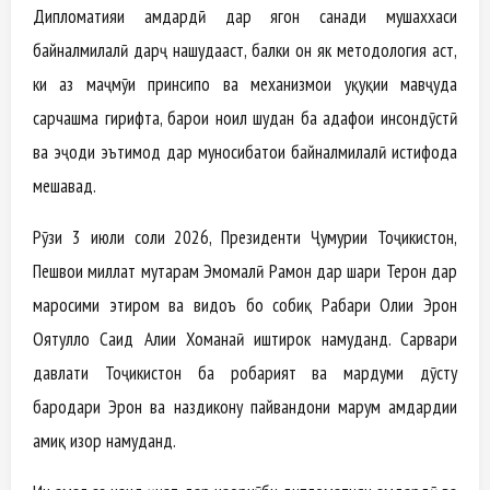
Дипломатияи ҳамдардӣ дар ягон санади мушаххаси
байналмилалӣ дарҷ нашудааст, балки он як методология аст,
ки аз маҷмӯи принсипҳо ва механизмҳои ҳуқуқии мавҷуда
сарчашма гирифта, барои ноил шудан ба ҳадафҳои инсондӯстӣ
ва эҷоди эътимод дар муносибатҳои байналмилалӣ истифода
мешавад.
Рӯзи 3 июли соли 2026, Президенти Ҷумҳурии Тоҷикистон,
Пешвои миллат муҳтарам Эмомалӣ Раҳмон дар шаҳри Теҳрон дар
маросими эҳтиром ва видоъ бо собиқ Раҳбари Олии Эрон
Оятуллоҳ Саид Алии Хоманаӣ иштирок намуданд. Сарвари
давлати Тоҷикистон ба роҳбарият ва мардуми дӯсту
бародари Эрон ва наздикону пайвандони марҳум ҳамдардии
амиқ изҳор намуданд.