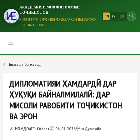
АКАДЕМИЯИ МИЛЛИИ ИЛМҲОИ
ТОҶИКИСТОН
ТҶ
РУ
EN
ИНСТИТУТИ ОМӮЗИШИ МАСЪАЛАҲОИ ДАВЛАТҲОИ
ОСИЁ ВА АВРУПО
ДИПЛОМАТИЯИ ҲАМДАРДӢ ДАР 
Бозгашт ба мавод
ДИПЛОМАТИЯИ ҲАМДАРДӢ ДАР
ҲУҚУҚИ БАЙНАЛМИЛАЛӢ: ДАР
МИСОЛИ РАВОБИТИ ТОҶИКИСТОН
ВА ЭРОН
ИОМДОА
Сиёсат
06-07-2026
ш.Душанбе