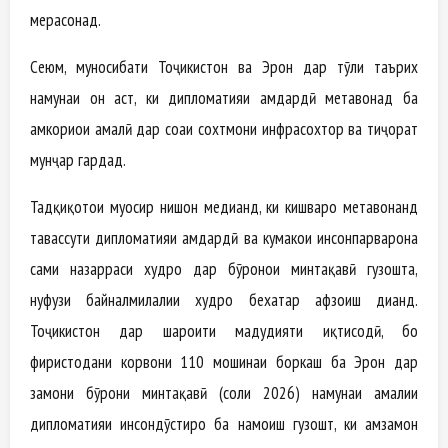
мерасонад.
Сеюм, муносибати Тоҷикистон ва Эрон дар тӯли таърих
намунаи он аст, ки дипломатияи ҳамдардӣ метавонад ба
ҳамкориҳои амалӣ дар соҳаи сохтмони инфрасохтор ва тиҷорат
мунҷар гардад.
Тадқиқотҳои муосир нишон медиҳанд, ки кишварҳо метавонанд
тавассути дипломатияи ҳамдардӣ ва кумакҳои инсонпарварона
саҳми назарраси худро дар бӯҳронҳои минтақавӣ гузошта,
нуфузи байналмилалии худро бехатар афзоиш диҳанд.
Тоҷикистон дар шароити маҳдудияти иқтисодӣ, бо
фиристодани корвони 110 мошинаи боркаш ба Эрон дар
замони бӯҳрони минтақавӣ (соли 2026) намунаи амалии
дипломатияи инсондӯстиро ба намоиш гузошт, ки ҳамзамон