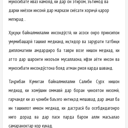
муносибате иваз намояд, ки дар он эҳтиром, эътимод ва
дарки ниёзҳои инсонӣ дар маркази сиёсати хориҷӣ қарор
мегирад .
Ҳуқуқи байналмилалии инсондӯстӣ, ки асоси онро принсипҳои
умумибашарӣ ташкил медиҳанд, иқтидор ва зарурати татбиқи
дипломатияи ҳамдардиро ба таври возеҳ нишон медиҳад, ки
ҳатто дар шароити низоъҳои мусаллаҳона, ҳифзи ҳаёти инсон ва
муносибати инсондӯстона бояд ҳатман риоя карда шаванд.
Таҷрибаи Кумитаи байналмилалии Салиби Сурх нишон
медиҳад, ки хомӯшии оммавӣ дар бораи ҷиноятҳои низомӣ,
гарчанде ки аз ҷониби баъзеҳо интиқод мешавад, дар амал ба
ин ташкилот имкон медиҳад, ки дастрасӣ ба осебдидагонро
нигоҳ дорад ва дар паси парда барои ҳалли масъалаҳо
самараноктар кор кунад.