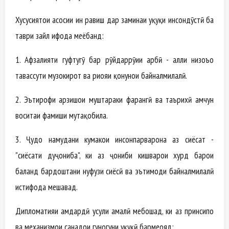
Хусусиятҳои асосии ин равиш дар заминаи ҳуқуқи инсондӯстӣ ба
таври зайл ифода меёбанд:
1. Афзалияти гуфтугӯ бар рӯйдаррӯии ҳарбӣ - ҳалли низоъҳо
тавассути музокирот ва риояи қонунҳои байналмилалӣ.
2. Эътирофи арзишҳои муштараки фарҳангӣ ва таърихӣ ҳамчун
воситаи фаҳмиши мутақобила.
3. Ҷудо намудани кумакҳои инсонпарварона аз сиёсат -
"сиёсати дуҷониба", ки аз ҷониби кишварҳои хурд барои
баланд бардоштани нуфузи сиёсӣ ва эътимоди байналмилалӣ
истифода мешавад.
Дипломатияи ҳамдардӣ усули амалӣ мебошад, ки аз принсипҳо
ва механизмҳои санадҳои гуногуни ҳуқуқӣ бармеояд: