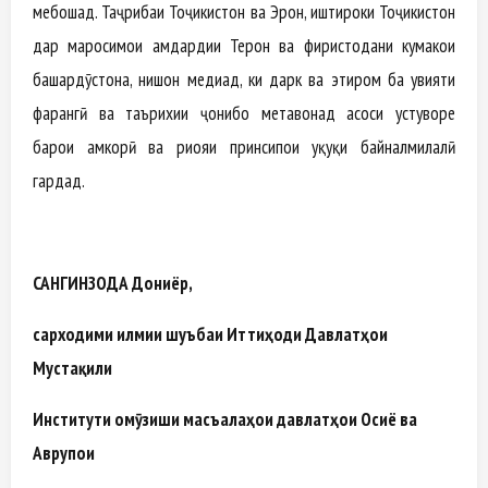
мебошад. Таҷрибаи Тоҷикистон ва Эрон, иштироки Тоҷикистон
дар маросимҳои ҳамдардии Теҳрон ва фиристодани кумакҳои
башардӯстона, нишон медиҳад, ки дарк ва эҳтиром ба ҳувияти
фарҳангӣ ва таърихии ҷонибҳо метавонад асоси устуворе
барои ҳамкорӣ ва риояи принсипҳои ҳуқуқи байналмилалӣ
гардад.
САНГИНЗОДА Дониёр,
сарходими илмии шуъбаи Иттиҳоди Давлатҳои
Мустақили
Институти омӯзиши масъалаҳои давлатҳои Осиё ва
Аврупои