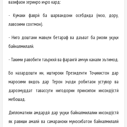
вазифаҳои зеринро иҷро кард:
- Кумаки фаврӣ ба шаҳрвандони осебдида (ғизо, дору,
лавозими сохтмон).
- Нигоҳ доштани мавқеи бетараф ва даъват ба риояи ҳуқуқи
байналмилалӣ.
- Таҳкими равобити таърихӣ ва фарҳангӣ ҳамчун канали эътимод.
Бо назардошти ин, иштироки Президенти Тоҷикистон дар
маросими видоъ дар Теҳрон эҷоди робитаҳои устувор ва
дарозмуддат тавассути нигоҳдории принсипҳои инсондӯстӣ
мебошад.
Дипломатияи ҳамдардӣ дар ҳуқуқи байналмилалии инсондӯстӣ
як равиши амалӣ ва самараноки муносибатҳои байналмилалӣ