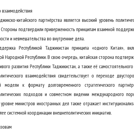
о взаимодействия
жикско-китайского партнёрства является высокий уровень политиче
. Стороны подтвердили приверженность принципам взаимной поддерж
ости и невмешательства во внутренние дела.
ддержка Республикой Таджикистан принципа «одного Китая», вкл
ой Народной Республики. В свою очередь, китайская сторона подтвер
ивого развития Республики Таджикистан, а также её самостоятельного
ского взаимодействия свидетельствует о переходе двусторо
й модели к формату долговременного стратегического партнёрс
олитических подходов и совместном видении международного поря
а уровне министров иностранных дел также отражает институционали
лее системной координации внешнеполитических инициатив.
ызовам