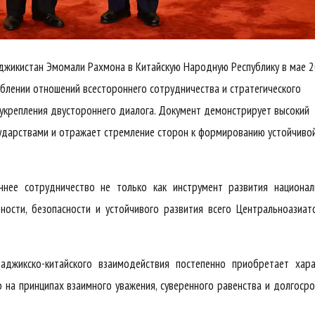
аджикистан Эмомали Рахмона в Китайскую Народную Республику в мае 
ублении отношений всестороннего сотрудничества и стратегического
 укрепления двустороннего диалога. Документ демонстрирует высокий
ударствами и отражает стремление сторон к формированию устойчиво
ннее сотрудничество не только как инструмент развития национал
ности, безопасности и устойчивого развития всего Центральноазиат
аджикско-китайского взаимодействия постепенно приобретает хара
о на принципах взаимного уважения, суверенного равенства и долгоср