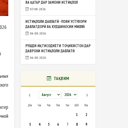
ВА ҚАТАР ДАР ЗАМОНИ ИСТИҚЛОЛ
07-08-2026
ИСТИҚЛОЛИ ДАВЛАТӢ - ПОЯИ УСТУВОРИ
2026
ДАВЛАТДОРӢ ВА ХУДШИНОСИИ МИЛЛӢ
06-08-2026
РУШДИ ИҚТИСОДИЁТИ ТОҶИКИСТОН ДАР
ДАВРОНИ ИСТИҚЛОЛИ ДАВЛАТӢ
й
06-08-2026
ьных
ТАҚВИМ
ского
‹
›
Дш
Сш
Чш
Пш
Ҷм
Шб
Яш
ктер
1
2
очной
3
4
5
6
7
8
9