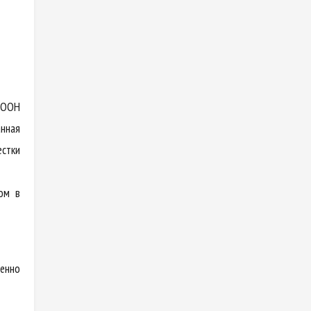
и ООН
анная
стки
ом в
енно