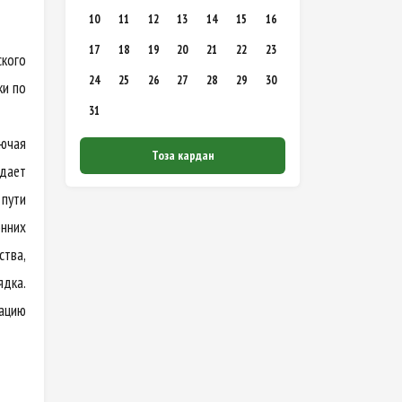
10
11
12
13
14
15
16
17
18
19
20
21
22
23
ского
24
25
26
27
28
29
30
ки по
31
ючая
Тоза кардан
ждает
 пути
нних
тва,
дка.
зацию