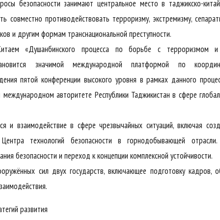
просы безопасности занимают центральное место в таджикско-кита
ть совместно противодействовать терроризму, экстремизму, сепарат
иков и другим формам транснациональной преступности.
Китаем «Душанбинского процесса по борьбе с терроризмом и
тановится значимой международной платформой по координ
дения пятой конференции высокого уровня в рамках данного проце
 международном авторитете Республики Таджикистан в сфере глоба
ся и взаимодействие в сфере чрезвычайных ситуаций, включая соз
и Центра технологий безопасности в горнодобывающей отрасли.
ния безопасности и переход к концепции комплексной устойчивости.
ооружённых сил двух государств, включающее подготовку кадров, 
взаимодействия.
атегий развития