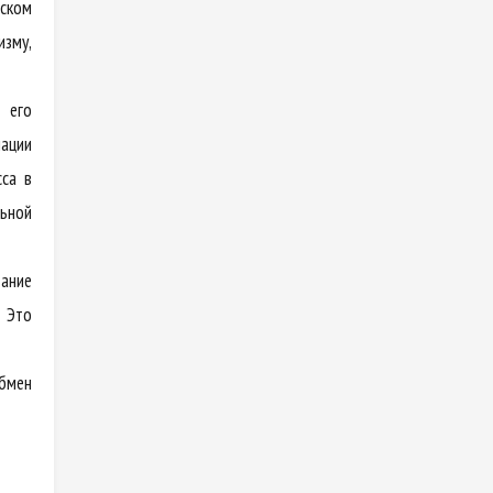
йском
изму,
 его
ации
сса в
льной
дание
 Это
обмен