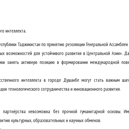
го интеллекта.
еспублики Таджикистан по принятию резолюции Генеральной Ассамбле
вых возможностей для устойчивого развития в Центральной Азии». Д
лики занять активную позицию в формировании международной пове
усственного интеллекта в городе Душанбе могут стать важным шаг
дки технологического сотрудничества и инновационного развития.
й
о партнёрства невозможна без прочной гуманитарной основы. Им
итию культурных, образовательных и научных обменов.