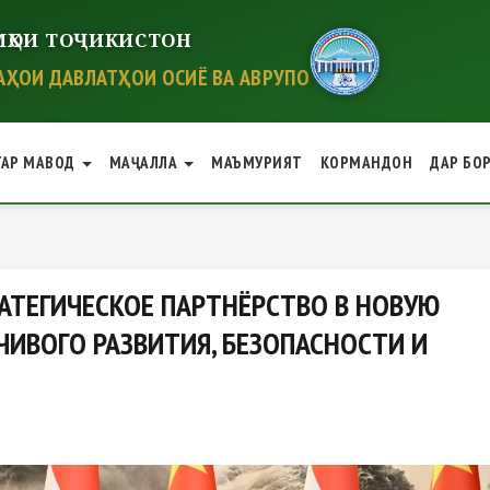
ҲОИ ТОҶИКИСТОН
ҲОИ ДАВЛАТҲОИ ОСИЁ ВА АВРУПО
ГАР МАВОД
МАҶАЛЛА
МАЪМУРИЯТ
КОРМАНДОН
ДАР БО
ГИЧЕСКОЕ ПАРТНЁРСТВО В НОВУ
АТЕГИЧЕСКОЕ ПАРТНЁРСТВО В НОВУЮ
ЧИВОГО РАЗВИТИЯ, БЕЗОПАСНОСТИ И