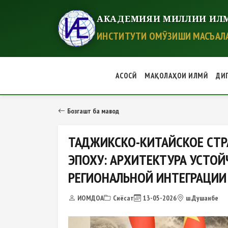
АКАДЕМИЯИ МИЛЛИИ ИЛМ
ИНСТИТУТИ ОМӮЗИШИ МАСЪАЛА
АСОСӢ
МАҚОЛАҲОИ ИЛМӢ
ДИ
ТАДЖИКСКО-КИТАЙСКОЕ СТРАТЕ
Бозгашт ба мавод
ТАДЖИКСКО-КИТАЙСКОЕ СТР
ЭПОХУ: АРХИТЕКТУРА УСТОЙ
РЕГИОНАЛЬНОЙ ИНТЕГРАЦИИ
ИОМДОА
Сиёсат
13-05-2026
ш.Душанбе