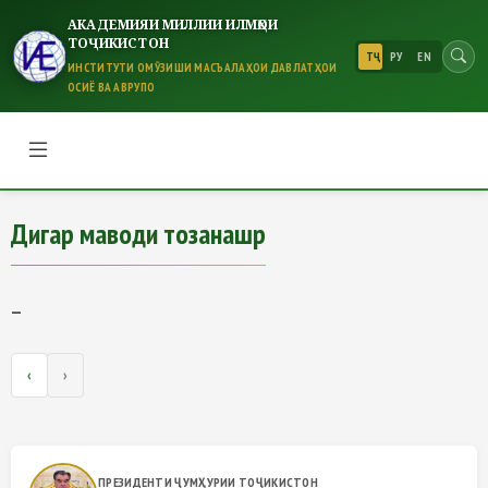
АКАДЕМИЯИ МИЛЛИИ ИЛМҲОИ
ТОҶИКИСТОН
ТҶ
РУ
EN
ИНСТИТУТИ ОМӮЗИШИ МАСЪАЛАҲОИ ДАВЛАТҲОИ
ОСИЁ ВА АВРУПО
Дигар маводи тозанашр
Дигар маводи тозанашр
—
‹
›
ПРЕЗИДЕНТИ ҶУМҲУРИИ ТОҶИКИСТОН