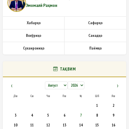
Эмомалӣ Раҳмон
Хабарҳо
Сафарҳо
Вохӯриҳо
Санадҳо
Суханрониҳо
Паёмҳо
ТАҚВИМ
‹
›
Дш
Сш
Чш
Пш
Ҷм
Шб
Яш
1
2
3
4
5
6
7
8
9
10
11
12
13
14
15
16