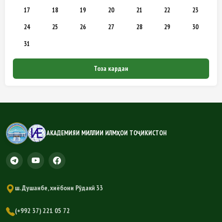
17
18
19
20
21
22
23
24
25
26
27
28
29
30
31
Тоза кардан
АКАДЕМИЯИ МИЛЛИИ ИЛМҲОИ ТОҶИКИСТОН
ш. Душанбе, хиёбони Рӯдакӣ 33
(+992 37) 221 05 72