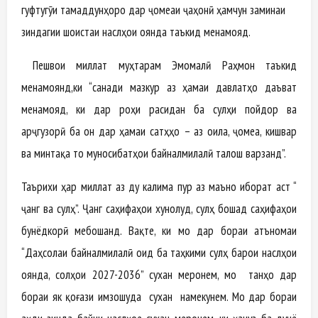
гуфтугӯи тамаддунҳоро дар ҷомеаи ҷаҳонӣ ҳамчун заминаи
зиндагии шоистаи наслҳои оянда таъкид менамояд.
Пешвои миллат муҳтарам Эмомалӣ Раҳмон таъкид
менамоянд,ки “санади мазкур аз ҳамаи давлатҳо даъват
менамояд, ки дар роҳи расидан ба сулҳи пойдор ва
арҷгузорӣ ба он дар ҳамаи сатҳҳо – аз оила, ҷомеа, кишвар
ва минтақа то муносибатҳои байналмилалӣ талош варзанд”.
Таърихи ҳар миллат аз ду калима пур аз маъно иборат аст “
ҷанг ва сулҳ”. Ҷанг саҳифаҳои хунолуд, сулҳ бошад саҳифаҳои
бунёдкорӣ мебошанд. Вақте, ки мо дар бораи Қатъномаи
“Даҳсолаи байналмилалӣ оид ба таҳкими сулҳ барои наслҳои
оянда, солҳои 2027-2036” сухан меронем, мо танҳо дар
бораи як қоғази имзошуда сухан намекунем. Мо дар бораи