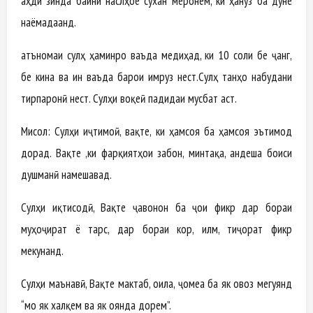
аҳди зинда байни наслҳое сухан меронем, ки ҳануз ба дунё
наёмадаанд.
Қатъномаи сулҳ ҳаминро ваъда медиҳад, ки 10 соли бе ҷанг,
бе кина ва ин ваъда барои имруз нест.Сулҳ танҳо набудани
тирпаронӣ нест. Сулҳи воқеӣ падидаи мусбат аст.
Мисол: Сулҳи иҷтимоӣ, вақте, ки ҳамсоя ба ҳамсоя эътимод
дорад. Вақте ,ки фарқиятҳои забон, минтақа, андеша боиси
душманӣ намешавад.
Сулҳи иқтисодӣ, Вақте ҷавонон ба ҷои фикр дар бораи
муҳоҷират ё тарс, дар бораи кор, илм, тиҷорат фикр
мекунанд.
Сулҳи маънавӣ, Вақте мактаб, оила, ҷомеа ба як овоз мегуянд
“мо як халқем ва як оянда дорем”.