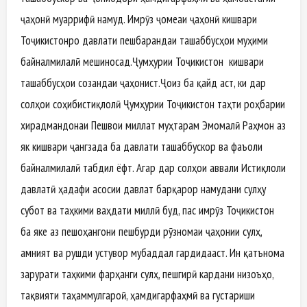
ҷаҳонӣ муаррифӣ намуд. Имрӯз ҷомеаи ҷаҳонӣ кишвари
Тоҷикистонро давлати пешбарандаи ташаббусҳои муҳими
байналмилалӣ мешиносад.Ҷумҳурии Тоҷикистон кишвари
ташаббусҳои созандаи ҷаҳонист.Ҷоиз ба қайд аст, ки дар
солҳои соҳибистиқлолӣ Ҷумҳурии Тоҷикистон таҳти роҳбарии
хирадмандонаи Пешвои миллат муҳтарам Эмомалӣ Раҳмон аз
як кишвари ҷангзада ба давлати ташаббускор ва фаъоли
байналмилалӣ табдил ёфт. Агар дар солҳои аввали Истиқлоли
давлатӣ ҳадафи асосии давлат барқарор намудани сулҳу
субот ва таҳкими ваҳдати миллӣ буд, пас имрӯз Тоҷикистон
ба яке аз пешоҳангони пешбурди рӯзномаи ҷаҳонии сулҳ,
амният ва рушди устувор мубаддал гардидааст. Ин қатънома
зарурати таҳкими фарҳанги сулҳ, пешгирӣ кардани низоъҳо,
тақвияти таҳаммулгароӣ, ҳамдигарфаҳмӣ ва густариши