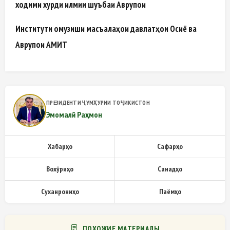
ходими хурди илмии шуъбаи Аврупои
Институти омузиши масъалаҳои давлатҳои Осиё ва
Аврупои АМИТ
ПРЕЗИДЕНТИ ҶУМҲУРИИ ТОҶИКИСТОН
Эмомалӣ Раҳмон
Хабарҳо
Сафарҳо
Вохӯриҳо
Санадҳо
Суханрониҳо
Паёмҳо
ПОХОЖИЕ МАТЕРИАЛЫ