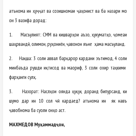
Қатънома ин ҳуҷҷат ва созишномаи ҷаҳонист ва ба назари мо
он 3 вазифа дорад:
1. Масъулият: СММ ва кишварҳои аъзо, ҳукуматҳо, ҷомеаи
шаҳрвандӣ, олимон, руҳониён, ҷавонон яъне ҳама масъуланд.
2. Нақша: 3 соли аввал барқарор кардани эътимод, 4 соли
минбаъда рушди иқтисод ва маориф, 3 соли охир таҳкими
фарҳанги сулҳ.
3. Назорат: Наслҳои оянда ҳуқуқ доранд бипурсанд, ки
шумо дар ин 10 сол чӣ кардаед? Қатънома ин як навъ
ҷавобнома ба суоли онҳо аст.
МАХМЕДОВ Муҳаммадҷон,