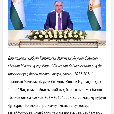
Дар ҳошияи қабули Қатъномаи Маҷмааи Умумии Созмони
Милали Муттаҳид дар бораи “Даҳсолаи байналмилалӣ оид ба
таҳкими сулҳ барои наслҳои оянда, солҳои 2027-2036”
Қатъномаи Маҷмааи Умумии Созмони Милали Муттаҳид дар
бораи “Даҳсолаи байналмилалӣ оид ба таҳкими сулҳ барои
наслҳои оянда, солҳои 2027-2036” бори дигар мақому нуфузи
Ҷумҳурии Тоҷикистонро ҳамчун кишвари сулҳофар,
ташаббускор ва ҷонибдори ҳамдигарфаҳмӣ ва ҳамбастагии