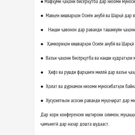
● Мафҳуми ҷаҳони бисёрқутба дар низоми муноси
● Мавқеи кишварҳои Осиёи Ҷанубӣ ва Шарқӣ дар в
● Нақши ҷавонон дар раванди ташаккули ҷаҳони
● Ҳамкориҳои кишварҳои Осиёи Ҷанубӣ ва Шарқӣ 
● Вазъи ҷаҳони бисёрқутба ва нақши қудратҳои 
● Ҳифз ва рушди фарҳанги миллӣ дар вазъи ҷаҳ
● Ҳолат ва дурнамои низоми муносибатҳои байна
● Хусусиятњои асосии раванди муҳоҷират дар ми
Дар кори конференсия иштироки олимон, муҳаққ
ҷамъиятӣ дар назар дошта шудааст.