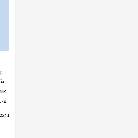
ар
 ба
лмию
ояд.
лаҳои