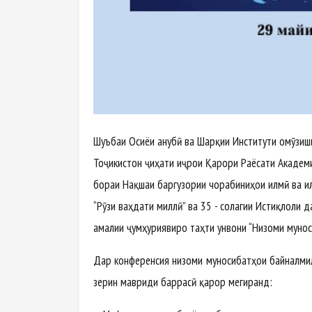
Шуъбаи Осиёи Ҷанубӣ ва Шарқии Институти омӯзи
Тоҷикистон ҷиҳати иҷрои Қарори Раёсати Академ
бораи Нақшаи баргузории чорабиниҳои илмӣ ва и
“Рӯзи ваҳдати миллӣ” ва 35 - солагии Истиқлоли 
амалии ҷумҳуриявиро таҳти унвони “Низоми муно
Дар конференсия низоми муносибатҳои байналмил
зерин мавриди баррасӣ қарор мегиранд: