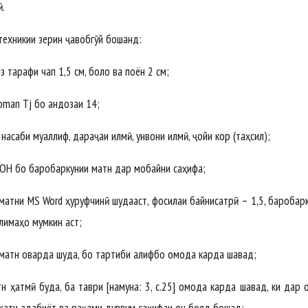
ӣ.
техникии зерин ҷавобгӯй бошанд:
 тарафи чап 1,5 см, боло ва поён 2 см;
man Tj бо андозаи 14;
саби муаллиф, дараҷаи илмӣ, унвони илмӣ, ҷойи кор (таҳсил);
 бо баробаркунии матн дар мобайни саҳифа;
атни MS Word ҳуруфчинӣ шудааст, фосилаи байнисатрӣ – 1,5, баробар
лимаҳо мумкин аст;
атн оварда шуда, бо тартиби алифбо омода карда шавад;
тмӣ буда, ба таври [намуна: 3, с.25] омода карда шавад, ки дар 