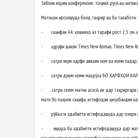
Забони кории конференсия: тоҷикӣ, русӣ ва англис
Матнҳои ирсолшуда бояд таҳрир ва ба талаботи 
- саҳифаи А4, ҳошияҳо аз тарафи рост 2,5 см, аз
- ҳуруфи шакли Times New Roman, Times New Ro
- сатри якум ҳарфи аввали ном ва номи падар, на
- сатри дуюм номи маърӯза БО ҲАРФҲОИ КАЛОН
- сатри сеюм матни асосӣ, ки дар таҳриргари м
матн бо паҳнои саҳифа, истифодаи ҳиҷобандии ка
- рӯйхати адабиёти истифодашуда дар охири м
- ишора ба адабиёти истифодашуда дар матн ҳа