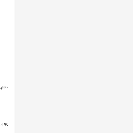
кунии
он ҷо