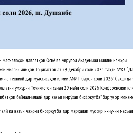
ши масъалаҳои давлатҳои Осиё ва Аврупои Академияи миллии илмҳои
ияи миллии илмҳои Тоҷикистон аз 29 декабри соли 2025 таҳти №83 “Д
лмию техникӣ дар муассисаҳои илмии АМИТ барои соли 2026” бахшида
давлатии Ҷумҳурии Тоҷикистон санаи 29 майи соли 2026 Конференсияи и
сибатҳои байналмилалӣ дар вазъи имрӯзаи бисёрқутба” баргузор менам
алӣ ва вазъи ҷаҳони бисёрқутба дар марҳалаи муосир, инчунин масъа