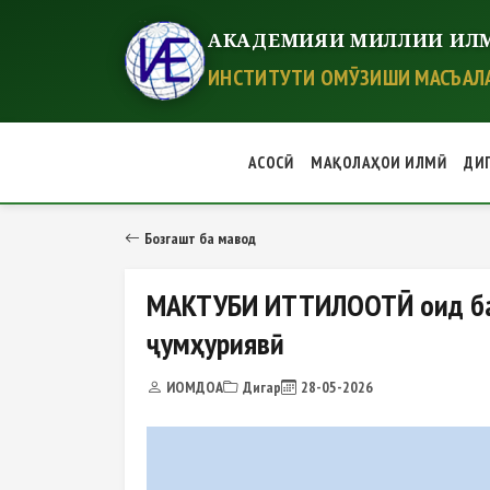
АКАДЕМИЯИ МИЛЛИИ ИЛМ
ИНСТИТУТИ ОМӮЗИШИ МАСЪАЛА
АСОСӢ
МАҚОЛАҲОИ ИЛМӢ
ДИ
МАКТУБИ ИТТИЛООТӢ оид ба бар
Бозгашт ба мавод
МАКТУБИ ИТТИЛООТӢ оид ба 
ҷумҳуриявӣ
ИОМДОА
Дигар
28-05-2026