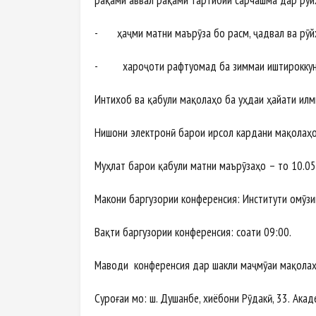
рақами аввал рақами тартибии сарчашма дар рӯй
- ҳаҷми матни маърӯза бо расм, ҷадвал ва рӯйх
- хароҷоти рафтуомад ба зиммаи иштироккун
Интихоб ва қабули мақолаҳо ба уҳдаи ҳайати илм
Нишони электронӣ барои ирсол кардани мақолаҳ
Муҳлат барои қабули матни маърӯзаҳо – то 10.05
Макони баргузории конференсия: Институти омӯз
Вақти баргузории конференсия: соати 09:00.
Маводи конференсия дар шакли маҷмӯаи мақолаҳ
Суроғаи мо: ш. Душанбе, хиёбони Рӯдакӣ, 33. Ак