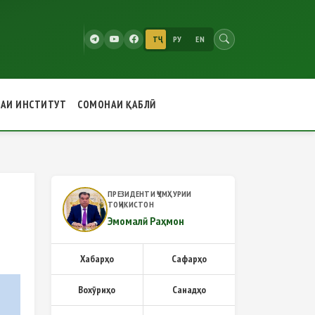
ТҶ
РУ
EN
РАИ ИНСТИТУТ
СОМОНАИ ҚАБЛӢ
алии ҷумҳуриявӣ
ПРЕЗИДЕНТИ ҶУМҲУРИИ
ТОҶИКИСТОН
Эмомалӣ Раҳмон
Хабарҳо
Сафарҳо
Вохӯриҳо
Санадҳо