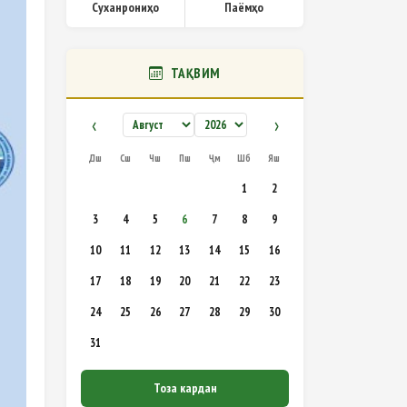
Суханрониҳо
Паёмҳо
ТАҚВИМ
‹
›
Дш
Сш
Чш
Пш
Ҷм
Шб
Яш
1
2
3
4
5
6
7
8
9
10
11
12
13
14
15
16
17
18
19
20
21
22
23
24
25
26
27
28
29
30
31
Тоза кардан