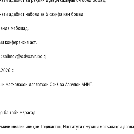
хати адабиёт ва рақами дуввум саҳифаи он бояд бошад;
ати адабиёт набояд аз 6 саҳифа кам бошад;
анда мебошад.
ии конференсия аст.
о:
salimov@osiyoavrupo.tj
.2026 с.
иши масъалаҳои давлатҳои Осиё ва Аврупои АМИТ.
о ба табъ мерасад.
адемияи миллии илмҳои Тоҷикистон, Институти омӯзиши масъалаҳои давл