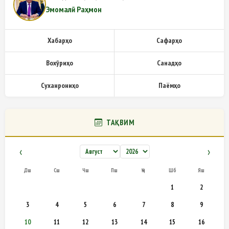
Эмомалӣ Раҳмон
Хабарҳо
Сафарҳо
Вохӯриҳо
Санадҳо
Суханрониҳо
Паёмҳо
ТАҚВИМ
‹
›
Дш
Сш
Чш
Пш
Ҷм
Шб
Яш
1
2
3
4
5
6
7
8
9
10
11
12
13
14
15
16