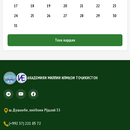
17
18
19
20
21
22
23
24
25
26
27
28
29
30
31
Тоза кардан
АКАДЕМИЯИ МИЛЛИИ ИЛМҲОИ ТОҶИКИСТОН
ш. Душанбе, хиёбони Рӯдакӣ 33
(+992 37) 221 05 72