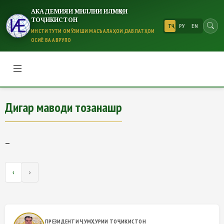
АКАДЕМИЯИ МИЛЛИИ ИЛМҲОИ
ТОҶИКИСТОН
ТҶ
РУ
EN
ИНСТИТУТИ ОМӮЗИШИ МАСЪАЛАҲОИ ДАВЛАТҲОИ
ОСИЁ ВА АВРУПО
Дигар маводи тозанашр
Дигар маводи тозанашр
—
‹
›
ПРЕЗИДЕНТИ ҶУМҲУРИИ ТОҶИКИСТОН