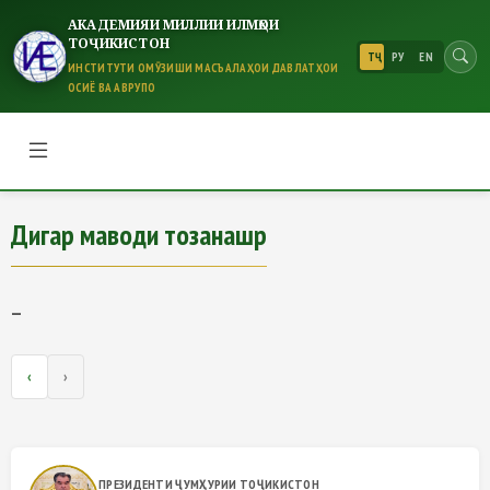
АКАДЕМИЯИ МИЛЛИИ ИЛМҲОИ
ТОҶИКИСТОН
ТҶ
РУ
EN
ИНСТИТУТИ ОМӮЗИШИ МАСЪАЛАҲОИ ДАВЛАТҲОИ
ОСИЁ ВА АВРУПО
Дигар маводи тозанашр
Дигар маводи тозанашр
—
‹
›
ПРЕЗИДЕНТИ ҶУМҲУРИИ ТОҶИКИСТОН