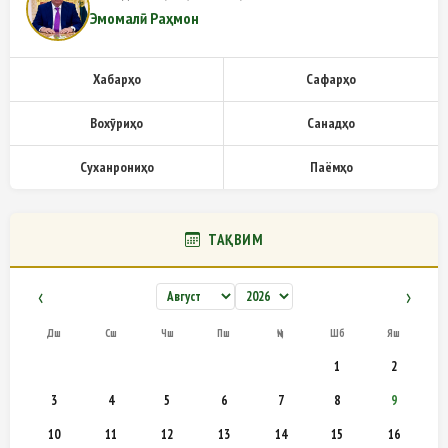
Эмомалӣ Раҳмон
Хабарҳо
Сафарҳо
Вохӯриҳо
Санадҳо
Суханрониҳо
Паёмҳо
ТАҚВИМ
‹
›
Дш
Сш
Чш
Пш
Ҷм
Шб
Яш
1
2
3
4
5
6
7
8
9
10
11
12
13
14
15
16