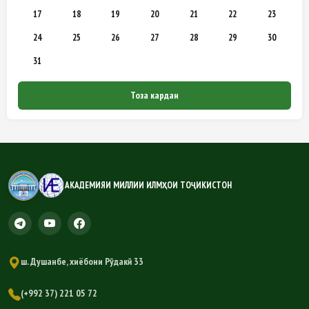
17
18
19
20
21
22
23
24
25
26
27
28
29
30
31
Тоза кардан
АКАДЕМИЯИ МИЛЛИИ ИЛМҲОИ ТОҶИКИСТОН
ш. Душанбе, хиёбони Рӯдакӣ 33
(+992 37) 221 05 72