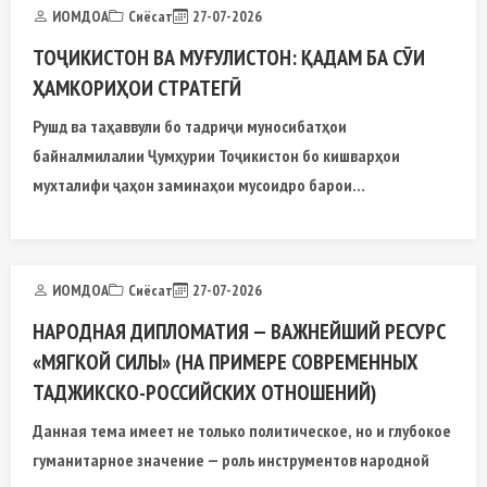
ИОМДОА
Сиёсат
27-07-2026
ТОҶИКИСТОН ВА МУҒУЛИСТОН: ҚАДАМ БА СӮИ
ҲАМКОРИҲОИ СТРАТЕГӢ
Рушд ва таҳаввули бо тадриҷи муносибатҳои
байналмилалии Ҷумҳурии Тоҷикистон бо кишварҳои
мухталифи ҷаҳон заминаҳои мусоидро барои
муносибатҳои ҳамаҷонибаи сиёсӣ
ИОМДОА
Сиёсат
27-07-2026
НАРОДНАЯ ДИПЛОМАТИЯ — ВАЖНЕЙШИЙ РЕСУРС
«МЯГКОЙ СИЛЫ» (НА ПРИМЕРЕ СОВРЕМЕННЫХ
ТАДЖИКСКО-РОССИЙСКИХ ОТНОШЕНИЙ)
Данная тема имеет не только политическое, но и глубокое
гуманитарное значение — роль инструментов народной