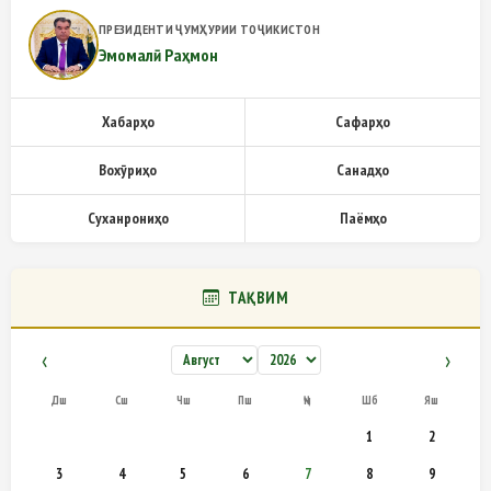
ПРЕЗИДЕНТИ ҶУМҲУРИИ ТОҶИКИСТОН
Эмомалӣ Раҳмон
Хабарҳо
Сафарҳо
Вохӯриҳо
Санадҳо
Суханрониҳо
Паёмҳо
ТАҚВИМ
‹
›
Дш
Сш
Чш
Пш
Ҷм
Шб
Яш
1
2
3
4
5
6
7
8
9