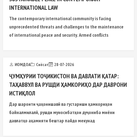
INTERNATIONAL LAW
The contemporary international community is facing
unprecedented threats and challenges to the maintenance
of international peace and security. Armed conflicts
ИОМДОА
Сиёсат
28-07-2026
ҶУМҲУРИИ ТОҶИКИСТОН ВА ДАВЛАТИ ҚАТАР:
ТАҲАВВУЛ ВА РУШДИ ҲАМКОРИҲО ДАР ДАВРОНИ
ИСТИҚЛОЛ
Дар шароити ҷаҳонишавӣ ва густариши ҳамкориҳои
байналмилалӣ, рушди муносибатҳои дуҷониба миёни
давлатҳо аҳамияти бештар пайдо мекунад