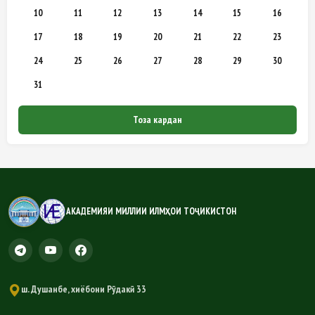
10
11
12
13
14
15
16
17
18
19
20
21
22
23
24
25
26
27
28
29
30
31
Тоза кардан
АКАДЕМИЯИ МИЛЛИИ ИЛМҲОИ ТОҶИКИСТОН
ш. Душанбе, хиёбони Рӯдакӣ 33