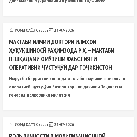
дипломатии в укреплении и развитии таджикско-
российского стратегического партнёрства.
ИОМДОА
Сиёсат
24-07-2026
МАКТАБИ ИЛМИИ ДОКТОРИ ИЛМҲОИ
ҲУҚУҚШИНОСӢ РАҲИМЗОДА Р.Ҳ. – МАКТАБИ
ПЕШҚАДАМИ ОМӮЗИШИ ФАЪОЛИЯТИ
ОПЕРАТИВИИ ҶУСТУҶӮӢ ДАР ТОҶИКИСТОН
Имрӯз ба баррассии хонанда мактаби омӯзиши фаъолияти
оперативӣ- ҷустуҷӯии Вазири корњои дохилии Тоҷикистон,
генерал-полковники милитсия
ИОМДОА
Сиёсат
24-07-2026
РОЛЬ ЛИЧНОСТИ В МОБИЛИЗАЦИОННОЙ