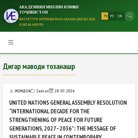
АКАДЕМИЯИ МИЛЛИИ ИЛМҲОИ
ТОҶИКИСТОН
ТҶ
РУ
EN
ИНСТИТУТИ ОМӮЗИШИ МАСЪАЛАҲОИ ДАВЛАТҲОИ
ОСИЁ ВА АВРУПО
Дигар маводи тозанашр
Дигар маводи тозанашр
ИОМДОА
Сиёсат
28-07-2026
UNITED NATIONS GENERAL ASSEMBLY RESOLUTION
“INTERNATIONAL DECADE FOR THE
STRENGTHENING OF PEACE FOR FUTURE
GENERATIONS, 2027–2036”: THE MESSAGE OF
SUSTAINABLE PEACE IN CONTEMPORARY