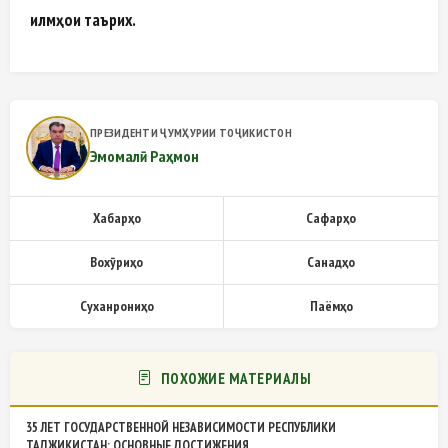
илмҳои таърих.
ПРЕЗИДЕНТИ ҶУМҲУРИИ ТОҶИКИСТОН
Эмомалӣ Раҳмон
Хабарҳо
Сафарҳо
Вохӯриҳо
Санадҳо
Суханрониҳо
Паёмҳо
ПОХОЖИЕ МАТЕРИАЛЫ
35 ЛЕТ ГОСУДАРСТВЕННОЙ НЕЗАВИСИМОСТИ РЕСПУБЛИКИ
ТАДЖИКИСТАН: ОСНОВНЫЕ ДОСТИЖЕНИЯ...