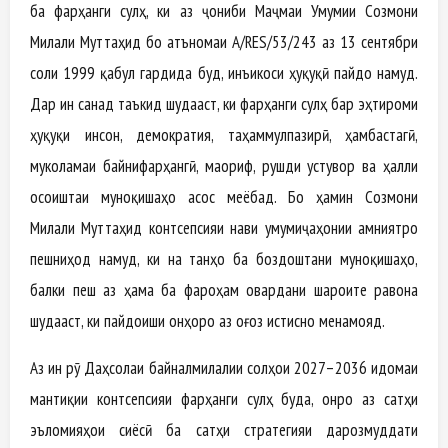
ба фарҳанги сулҳ, ки аз ҷониби Маҷмаи Умумии Созмони
Милали Муттаҳид бо Қатъномаи A/RES/53/243 аз 13 сентябри
соли 1999 қабул гардида буд, инъикоси ҳуқуқӣ пайдо намуд.
Дар ин санад таъкид шудааст, ки фарҳанги сулҳ бар эҳтироми
ҳуқуқи инсон, демократия, таҳаммулпазирӣ, ҳамбастагӣ,
муколамаи байнифарҳангӣ, маориф, рушди устувор ва ҳалли
осоиштаи муноқишаҳо асос меёбад. Бо ҳамин Созмони
Милали Муттаҳид контсепсияи нави умумиҷаҳонии амниятро
пешниҳод намуд, ки на танҳо ба боздоштани муноқишаҳо,
балки пеш аз ҳама ба фароҳам овардани шароите равона
шудааст, ки пайдоиши онҳоро аз оғоз истисно менамояд.
Аз ин рӯ Даҳсолаи байналмилалии солҳои 2027–2036 идомаи
мантиқии контсепсияи фарҳанги сулҳ буда, онро аз сатҳи
эъломияҳои сиёсӣ ба сатҳи стратегияи дарозмуддати