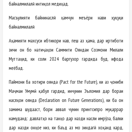
байналмилалӣ интиқол медиҳад.
Масъулияти байнинаслӣ ҳамчун меъёри нави ҳуқуқи
байналмилалӣ
Аҳамияти махсуси ибтикори нав, пеш аз ҳама, дар иртиботи
зичи он бо натиҷаҳои Саммити Ояндаи Созмони Милали
Муттаҳид, ки соли 2024 баргузор гардида буд, ифода
меёбад.
Паймони ба хотири оянда (Pact for the Future), ки аз ҷониби
Маҷмаи Умумӣ қабул гардид, инчунин Эъломия дар бораи
наслҳои оянда (Declaration on Future Generations), ки ба он
замима шудааст, бори аввал чунин принтсипро муқаррар
намуданд: давлатҳо на танҳо дар назди насли имрӯза, балки
дар назди онҳое низ, ки баъд аз мо зиндагӣ хоҳанд кард,