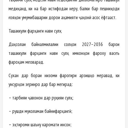
медиҳанд, ки на бар истифодаи неру, балки бар пешниҳоди
ғояҳои умумибашарии дорои аҳамияти ҷаҳонӣ асос ёфтааст.
Ташаккули фарҳанги нави сулҳ
Даҳсолаи байналмилалии солҳои 2027–2036 барои
ташаккули фарҳанги нави сулҳ имконҳои фароху васеъ
фароҳам меоварад.
Сухан дар бораи низоми фарогири арзишҳо меравад, ки
унсурҳои зеринро дар бар мегирад:
– тарбияи ҷавонон дар руҳияи сулҳ;
– рушди муколамаи байнифарҳангӣ;
– эҳтироми шаъну каромати инсон;