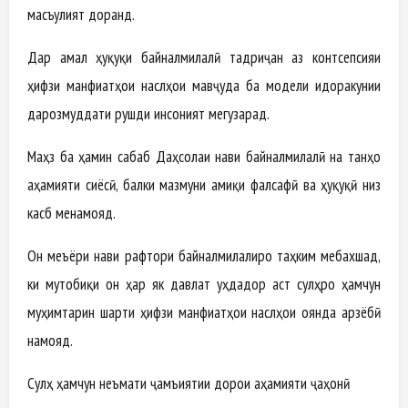
масъулият доранд.
Дар амал ҳуқуқи байналмилалӣ тадриҷан аз контсепсияи
ҳифзи манфиатҳои наслҳои мавҷуда ба модели идоракунии
дарозмуддати рушди инсоният мегузарад.
Маҳз ба ҳамин сабаб Даҳсолаи нави байналмилалӣ на танҳо
аҳамияти сиёсӣ, балки мазмуни амиқи фалсафӣ ва ҳуқуқӣ низ
касб менамояд.
Он меъёри нави рафтори байналмилалиро таҳким мебахшад,
ки мутобиқи он ҳар як давлат уҳдадор аст сулҳро ҳамчун
муҳимтарин шарти ҳифзи манфиатҳои наслҳои оянда арзёбӣ
намояд.
Сулҳ ҳамчун неъмати ҷамъиятии дорои аҳамияти ҷаҳонӣ