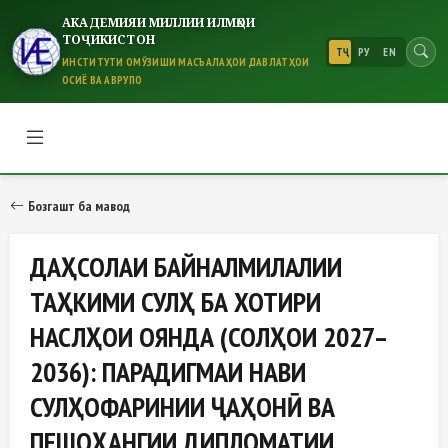
АКАДЕМИЯИ МИЛЛИИ ИЛМҲОИ
ТОҶИКИСТОН
ТҶ
РУ
EN
ИНСТИТУТИ ОМӮЗИШИ МАСЪАЛАҲОИ ДАВЛАТҲОИ
ОСИЁ ВА АВРУПО
ДАҲСОЛАИ БАЙНАЛМИЛАЛИИ ТА
Бозгашт ба мавод
ДАҲСОЛАИ БАЙНАЛМИЛАЛИИ
ТАҲКИМИ СУЛҲ БА ХОТИРИ
НАСЛҲОИ ОЯНДА (СОЛҲОИ 2027–
2036): ПАРАДИГМАИ НАВИ
СУЛҲОФАРИНИИ ҶАҲОНӢ ВА
ПЕШОҲАНГИИ ДИПЛОМАТИИ