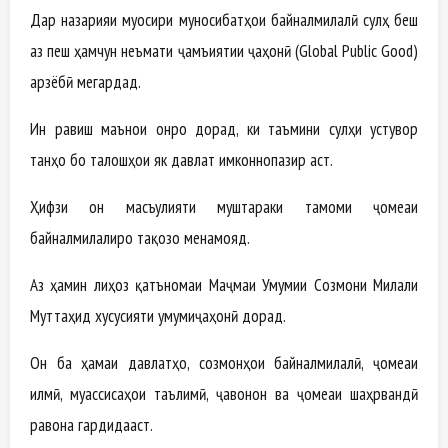
Дар назарияи муосири муносибатҳои байналмилалӣ сулҳ беш
аз пеш ҳамчун неъмати ҷамъиятии ҷаҳонӣ (Global Public Good)
арзёбӣ мегардад.
Ин равиш маънои онро дорад, ки таъмини сулҳи устувор
танҳо бо талошҳои як давлат имконнопазир аст.
Ҳифзи он масъулияти муштараки тамоми ҷомеаи
байналмилалиро тақозо менамояд.
Аз ҳамин лиҳоз қатъномаи Маҷмаи Умумии Созмони Милали
Муттаҳид хусусияти умумиҷаҳонӣ дорад.
Он ба ҳамаи давлатҳо, созмонҳои байналмилалӣ, ҷомеаи
илмӣ, муассисаҳои таълимӣ, ҷавонон ва ҷомеаи шаҳрвандӣ
равона гардидааст.