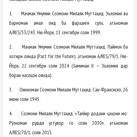
1. Маҷмаи Умумии Созмони Милали Муттаҳид. Эъломия ва
Барномаи амал оид ба фарҳанги сулҳ. Қатъномаи
A/RES/53/243. Ню-Йорк, 13 сентябри соли 1999.
2. Маҷмаи Умумии Созмони Милали Муттаҳид. Паймон ба
хотири оянда (Pact for the Future). Қатъномаи A/RES/79/1. Ню-
Йорк, 22 сентябри соли 2024 (Замимаи II — Эъломия дар
бораи наслҳои оянда).
3. Оинномаи Созмони Милали Муттаҳид. Сан-Франсиско, 26
июни соли 1945.
4. Созмони Милали Муттаҳид. «Тағйир додани ҷаҳони мо:
Рӯзномаи рушди устувор то соли 2030». Қатъномаи
A/RES/70/1, соли 2015.