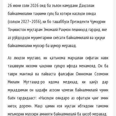
26 июни соли 2026 оид ба эълон намудани Даҳсолаи
байналмилалии таҳкими сулҳ ба хотири наслҳои оянда
(солҳои 2027–2036), ки бо ташаббуси Президенти Ҷумҳурии
Тоҷикистон муҳтарам Эмомалӣ Раҳмон пешниҳод гардид, яке
аз рӯйдодҳои муҳимтарини сиёсати байналмилалӣ ва ҳуқуқи
байналмилалии муосир ба шумор меравад.
Аз лиҳози муҳтаво, ин қатънома марҳалаи сифатан нави
таҳаввули низоми ҷаҳонии сулҳро ифода менамояд. Он ба
таври мантиқӣ ва пайваста фалсафаи Оинномаи Созмони
Милали Муттаҳид-ро идома медиҳад, ки ҳанӯз дар
муқаддимаи он ҳадафи асосии ҷомеаи байналмилалӣ чунин
баён гардидааст: «Наслҳои ояндаро аз офатҳои ҷанг эмин
нигоҳ дорем». Маҳз ҳамин ғоя нуқтаи ибтидоии тамоми
меъмории муосири амнияти байналмилалӣ ба ҳисоб меравад.