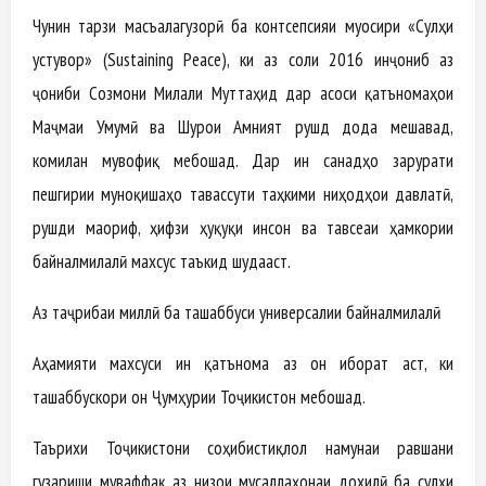
Чунин тарзи масъалагузорӣ ба контсепсияи муосири «Сулҳи
устувор» (Sustaining Peace), ки аз соли 2016 инҷониб аз
ҷониби Созмони Милали Муттаҳид дар асоси қатъномаҳои
Маҷмаи Умумӣ ва Шурои Амният рушд дода мешавад,
комилан мувофиқ мебошад. Дар ин санадҳо зарурати
пешгирии муноқишаҳо тавассути таҳкими ниҳодҳои давлатӣ,
рушди маориф, ҳифзи ҳуқуқи инсон ва тавсеаи ҳамкории
байналмилалӣ махсус таъкид шудааст.
Аз таҷрибаи миллӣ ба ташаббуси универсалии байналмилалӣ
Аҳамияти махсуси ин қатънома аз он иборат аст, ки
ташаббускори он Ҷумҳурии Тоҷикистон мебошад.
Таърихи Тоҷикистони соҳибистиқлол намунаи равшани
гузариши муваффақ аз низои мусаллаҳонаи дохилӣ ба сулҳи