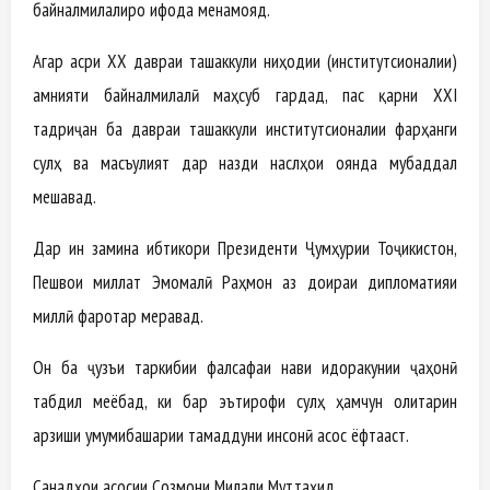
байналмилалиро ифода менамояд.
Агар асри ХХ давраи ташаккули ниҳодии (институтсионалии)
амнияти байналмилалӣ маҳсуб гардад, пас қарни XXI
тадриҷан ба давраи ташаккули институтсионалии фарҳанги
сулҳ ва масъулият дар назди наслҳои оянда мубаддал
мешавад.
Дар ин замина ибтикори Президенти Ҷумҳурии Тоҷикистон,
Пешвои миллат Эмомалӣ Раҳмон аз доираи дипломатияи
миллӣ фаротар меравад.
Он ба ҷузъи таркибии фалсафаи нави идоракунии ҷаҳонӣ
табдил меёбад, ки бар эътирофи сулҳ ҳамчун олитарин
арзиши умумибашарии тамаддуни инсонӣ асос ёфтааст.
Санадҳои асосии Созмони Милали Муттаҳид