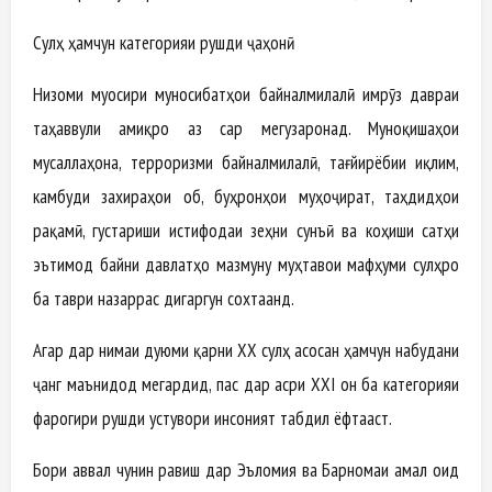
Сулҳ ҳамчун категорияи рушди ҷаҳонӣ
Низоми муосири муносибатҳои байналмилалӣ имрӯз давраи
таҳаввули амиқро аз сар мегузаронад. Муноқишаҳои
мусаллаҳона, терроризми байналмилалӣ, тағйирёбии иқлим,
камбуди захираҳои об, буҳронҳои муҳоҷират, таҳдидҳои
рақамӣ, густариши истифодаи зеҳни сунъӣ ва коҳиши сатҳи
эътимод байни давлатҳо мазмуну муҳтавои мафҳуми сулҳро
ба таври назаррас дигаргун сохтаанд.
Агар дар нимаи дуюми қарни ХХ сулҳ асосан ҳамчун набудани
ҷанг маънидод мегардид, пас дар асри XXI он ба категорияи
фарогири рушди устувори инсоният табдил ёфтааст.
Бори аввал чунин равиш дар Эъломия ва Барномаи амал оид