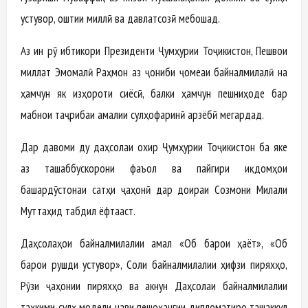
устувор, оштии миллӣ ва давлатсозӣ мебошад.
Аз ин рӯ ибтикори Президенти Ҷумҳурии Тоҷикистон, Пешвои
миллат Эмомалӣ Раҳмон аз ҷониби ҷомеаи байналмилалӣ на
ҳамчун як изҳороти сиёсӣ, балки ҳамчун пешниҳоде бар
мабнои таҷрибаи амалии сулҳофаринӣ арзёбӣ мегардад.
Дар давоми ду даҳсолаи охир Ҷумҳурии Тоҷикистон ба яке
аз ташаббускорони фаъол ва пайгири иқдомҳои
башардӯстонаи сатҳи ҷаҳонӣ дар доираи Созмони Милали
Муттаҳид табдил ёфтааст.
Даҳсолаҳои байналмилалии амал «Об барои ҳаёт», «Об
барои рушди устувор», Соли байналмилалии ҳифзи пиряхҳо,
Рӯзи ҷаҳонии пиряхҳо ва акнун Даҳсолаи байналмилалии
таҳкими сулҳ модели нави пешоҳангии дипломатиро ташаккул