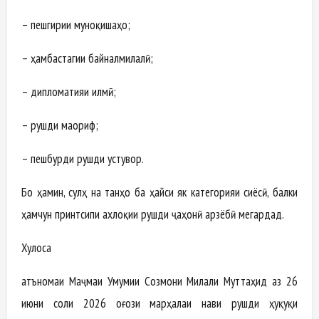
– пешгирии муноқишаҳо;
– ҳамбастагии байналмилалӣ;
– дипломатияи илмӣ;
– рушди маориф;
– пешбурди рушди устувор.
Бо ҳамин, сулҳ на танҳо ба ҳайси як категорияи сиёсӣ, балки
ҳамчун принтсипи ахлоқии рушди ҷаҳонӣ арзёбӣ мегардад.
Хулоса
Қатъномаи Маҷмаи Умумии Созмони Милали Муттаҳид аз 26
июни соли 2026 оғози марҳалаи нави рушди ҳуқуқи