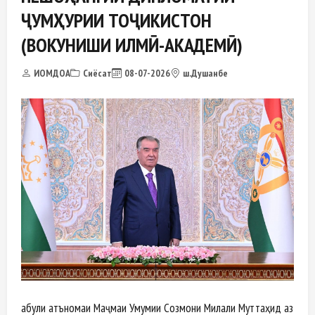
ҶУМҲУРИИ ТОҶИКИСТОН
(ВОКУНИШИ ИЛМӢ-АКАДЕМӢ)
ИОМДОА
Сиёсат
08-07-2026
ш.Душанбе
Қабули Қатъномаи Маҷмаи Умумии Созмони Милали Муттаҳид аз