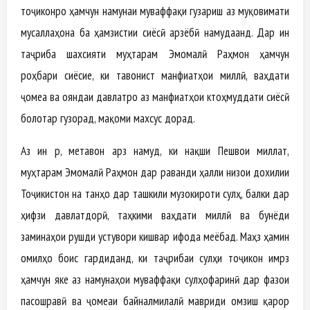
тоҷиконро ҳамчун намунаи муваффақи гузариш аз муқовимати
мусаллаҳона ба ҳамзистии сиёсӣ арзёбӣ намудаанд. Дар ин
таҷриба шахсияти муҳтарам Эмомалӣ Раҳмон ҳамчун
роҳбари сиёсие, ки тавонист манфиатҳои миллӣ, ваҳдати
ҷомеа ва ояндаи давлатро аз манфиатҳои кӯтоҳмуддати сиёсӣ
болотар гузорад, мақоми махсус дорад.
Аз ин рӯ, метавон арз намуд, ки нақши Пешвои миллат,
муҳтарам Эмомалӣ Раҳмон дар раванди ҳалли низои дохилии
Тоҷикистон на танҳо дар ташкили музокироти сулҳ, балки дар
ҳифзи давлатдорӣ, таҳкими ваҳдати миллӣ ва бунёди
заминаҳои рушди устувори кишвар ифода меёбад. Маҳз ҳамин
омилҳо боис гардиданд, ки таҷрибаи сулҳи тоҷикон имрӯз
ҳамчун яке аз намунаҳои муваффақи сулҳофаринӣ дар фазои
пасошӯравӣ ва ҷомеаи байналмилалӣ мавриди омӯзиш қарор