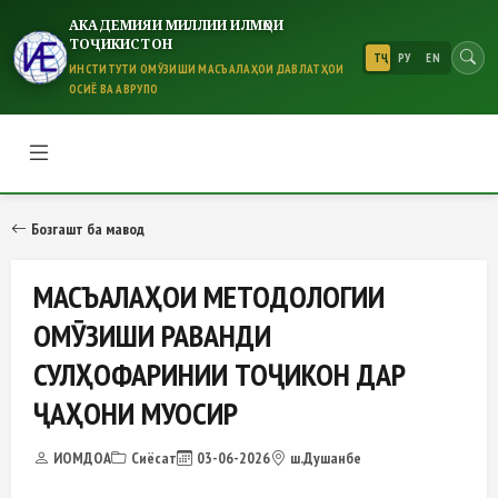
АКАДЕМИЯИ МИЛЛИИ ИЛМҲОИ
ТОҶИКИСТОН
ТҶ
РУ
EN
ИНСТИТУТИ ОМӮЗИШИ МАСЪАЛАҲОИ ДАВЛАТҲОИ
ОСИЁ ВА АВРУПО
МАСЪАЛАҲОИ МЕТОДОЛОГИИ ОМ
Бозгашт ба мавод
МАСЪАЛАҲОИ МЕТОДОЛОГИИ
ОМӮЗИШИ РАВАНДИ
СУЛҲОФАРИНИИ ТОҶИКОН ДАР
ҶАҲОНИ МУОСИР
ИОМДОА
Сиёсат
03-06-2026
ш.Душанбе