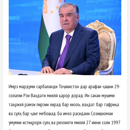
Имрӯз мардуми сарбаланди Тоҷикистон дар арафаи ҷашни 29-
солагии Рӯзи Ваҳдати миллӣ қарор дорад. Ин санаи муҳими
таърихӣ рамзи пирӯзии хирад бар низоъ, ваҳдат бар тафриқа
ва сулҳ бар ҷанг мебошад. Ба имзо расидани Созишномаи
умумии истиқрори сулҳ ва ризоияти миллӣ 27 июни соли 1997