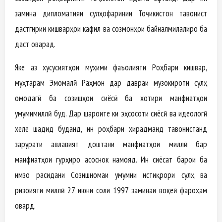
замина дипломатияи сулҳофаринии Тоҷикистон тавонист
дастгирии кишварҳои кафил ва созмонҳои байналмилалиро ба
даст оварад.
Яке аз хусусиятҳои муҳими фаъолияти Роҳбари кишвар,
муҳтарам Эмомалӣ Раҳмон дар давраи музокироти сулҳ
омодагӣ ба созишҳои сиёсӣ ба хотири манфиатҳои
умумимиллӣ буд. Дар шароите ки эҳсосоти сиёсӣ ва идеологӣ
хеле шадид буданд, ин роҳбари хирадманд тавонистанд
зарурати авлавият доштани манфиатҳои миллӣ бар
манфиатҳои гурӯҳиро асоснок намояд. Ин сиёсат барои ба
имзо расидани Созишномаи умумии истиқрори сулҳ ва
ризоияти миллӣ 27 июни соли 1997 заминаи воқеӣ фароҳам
овард.