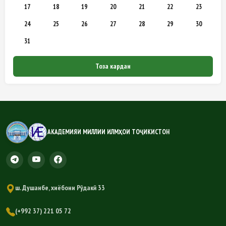
17
18
19
20
21
22
23
24
25
26
27
28
29
30
31
Тоза кардан
АКАДЕМИЯИ МИЛЛИИ ИЛМҲОИ ТОҶИКИСТОН
ш. Душанбе, хиёбони Рӯдакӣ 33
(+992 37) 221 05 72