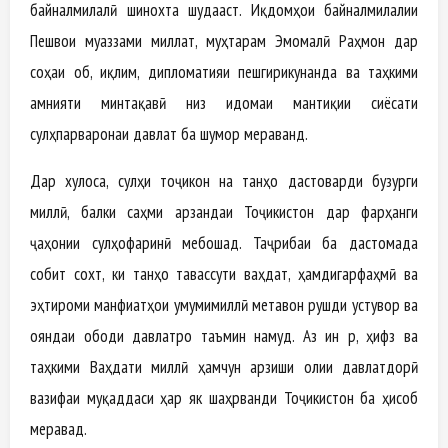
байналмилалӣ шинохта шудааст. Иқдомҳои байналмилалии
Пешвои муаззами миллат, муҳтарам Эмомалӣ Раҳмон дар
соҳаи об, иқлим, дипломатияи пешгирикунанда ва таҳкими
амнияти минтақавӣ низ идомаи мантиқии сиёсати
сулҳпарваронаи давлат ба шумор мераванд.
Дар хулоса, сулҳи тоҷикон на танҳо дастоварди бузурги
миллӣ, балки саҳми арзандаи Тоҷикистон дар фарҳанги
ҷаҳонии сулҳофаринӣ мебошад. Таҷрибаи ба дастомада
собит сохт, ки танҳо тавассути ваҳдат, ҳамдигарфаҳмӣ ва
эҳтироми манфиатҳои умумимиллӣ метавон рушди устувор ва
ояндаи ободи давлатро таъмин намуд. Аз ин рӯ, ҳифз ва
таҳкими Ваҳдати миллӣ ҳамчун арзиши олии давлатдорӣ
вазифаи муқаддаси ҳар як шаҳрванди Тоҷикистон ба ҳисоб
меравад.