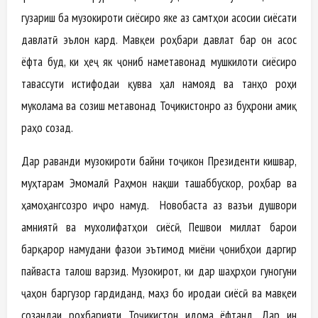
гузариш ба музокироти сиёсиро яке аз самтҳои асосии сиёсати
давлатӣ эълон кард. Мавқеи роҳбари давлат бар он асос
ёфта буд, ки ҳеҷ як ҷониб наметавонад мушкилоти сиёсиро
тавассути истифодаи қувва ҳал намояд ва танҳо роҳи
муколама ва созиш метавонад Тоҷикистонро аз буҳрони амиқ
раҳо созад.
Дар раванди музокироти байни тоҷикон Президенти кишвар,
муҳтарам Эмомалӣ Раҳмон нақши ташаббускор, роҳбар ва
ҳамоҳангсозро иҷро намуд. Новобаста аз вазъи душвори
амниятӣ ва мухолифатҳои сиёсӣ, Пешвои миллат барои
барқарор намудани фазои эътимод миёни ҷонибҳои даргир
пайваста талош варзид. Музокирот, ки дар шаҳрҳои гуногуни
ҷаҳон баргузор гардиданд, маҳз бо иродаи сиёсӣ ва мавқеи
созандаи роҳбарияти Тоҷикистон идома ёфтанд. Дар ин