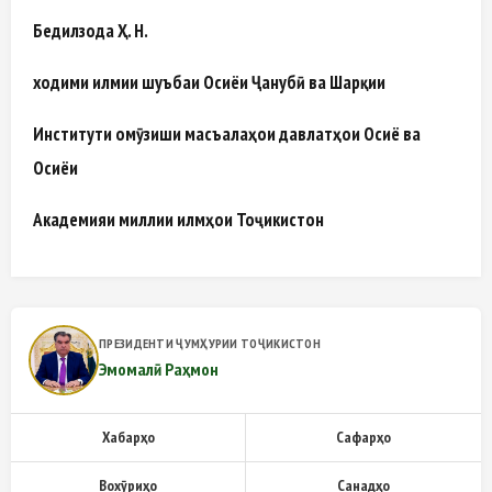
Бедилзода Ҳ. Н.
ходими илмии шуъбаи Осиёи Ҷанубӣ ва Шарқии
Институти омӯзиши масъалаҳои давлатҳои Осиё ва
Осиёи
Академияи миллии илмҳои Тоҷикистон
ПРЕЗИДЕНТИ ҶУМҲУРИИ ТОҶИКИСТОН
Эмомалӣ Раҳмон
Хабарҳо
Сафарҳо
Вохӯриҳо
Санадҳо