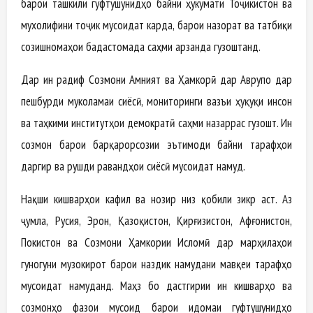
барои ташкили гуфтушунидҳо байни ҳукумати Тоҷикистон ва
мухолифини тоҷик мусоидат карда, барои назорат ва татбиқи
созишномаҳои бадастомада саҳми арзанда гузоштанд.
Дар ин радиф Созмони Амният ва Ҳамкорӣ дар Аврупо дар
пешбурди муколамаи сиёсӣ, мониторинги вазъи ҳуқуқи инсон
ва таҳкими институтҳои демократӣ саҳми назаррас гузошт. Ин
созмон барои барқарорсозии эътимоди байни тарафҳои
даргир ва рушди равандҳои сиёсӣ мусоидат намуд.
Нақши кишварҳои кафил ва нозир низ қобили зикр аст. Аз
ҷумла, Русия, Эрон, Қазоқистон, Қирғизистон, Афғонистон,
Покистон ва Созмони Ҳамкории Исломӣ дар марҳилаҳои
гуногуни музокирот барои наздик намудани мавқеи тарафҳо
мусоидат намуданд. Маҳз бо дастгирии ин кишварҳо ва
созмонҳо фазои мусоид барои идомаи гуфтушунидҳо