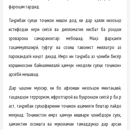
фароҳам гардид.
Таҷрибаи сулҳи тоҷикон нишон дод, ки дар ҳалли низоъҳо
истифодаи нерӯи сиёсӣ ва дипломатия нисбат ба роҳҳои
зӯроварона самараноктар мебошад. Маҳз фарҳанги
таҳаммулпазирӣ, гуфтугӯ ва созиш тавонист миллатро аз
парокандагӣ наҷот диҳад. Имрӯз ин таҷриба аз ҷониби бисёр
коршиносони байналмилалӣ ҳамчун «модели сулҳи тоҷикон»
арзёбӣ мешавад.
Дар ҷаҳони муосир, ки бо афзоиши низоъҳои минтақавӣ,
таҳдидҳои терроризм, ифротгароӣ ва буҳронҳои сиёсӣ рӯ ба рӯ
аст, таҷрибаи сулҳофаринии тоҷикон аҳамияти бештар пайдо
мекунад. Тоҷикистон имрӯз ҳамчун кишвари ҷонибдори сулҳ,
ҳамзистии осоишта ва муколамаи тамаддунҳо дар арсаи