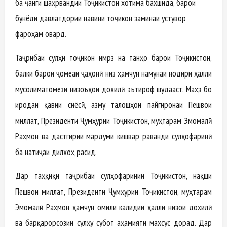
ба ҷанги шаҳрвандии Тоҷикистон хотима бахшида, барои
бунёди давлатдории навини тоҷикон заминаи устувор
фароҳам овард.
Таҷрибаи сулҳи тоҷикон имрӯз на танҳо барои Тоҷикистон,
балки барои ҷомеаи ҷаҳонӣ низ ҳамчун намунаи нодири ҳалли
мусолиматомези низоъҳои дохилӣ эътироф шудааст. Маҳз бо
иродаи қавии сиёсӣ, азму талошҳои пайгиронаи Пешвои
миллат, Президенти Ҷумҳурии Тоҷикистон, муҳтарам Эмомалӣ
Раҳмон ва дастгирии мардуми кишвар раванди сулҳофаринӣ
ба натиҷаи дилхоҳ расид.
Дар таҳқиқи таҷрибаи сулҳофаринии Тоҷикистон, нақши
Пешвои миллат, Президенти Ҷумҳурии Тоҷикистон, муҳтарам
Эмомалӣ Раҳмон ҳамчун омили калидии ҳалли низои дохилӣ
ва барқарорсозии сулҳу субот аҳамияти махсус дорад. Дар