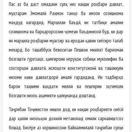
Пас аз ба даст омадани сулҳ низ нақши роҳбари давлат,
муҳтарам Эмомалӣ Раҳмон танҳо ба имзои созишнома
маҳдуд нагардид. Марҳилаи баъдӣ, ин татбиқи амалии
созишнома ва барқарорсозии ҷомеаи баъдинизоӣ буд, ки дар
ин марҳила роҳбарии муассир ва иродаи қавии сиёсиро талаб
мекард. Бо ташаббуси бевоситаи Пешвои миллат барномаи
бозгашти гурезаҳо, ҳамгироии неруҳои собиқи мухолифин ба
сохторҳои давлатӣ, ислоҳоти конститутсионӣ ва ташаккули
низоми нави давлатдорӣ амалӣ гардиданд. Ин тадбирҳо
барои таҳкими ваҳдати миллӣ ва пешгирии эҳтимоли
бозгашти низоъ аҳамияти ҳалкунанда доштанд.
Таҷрибаи Тоҷикистон нишон дод, ки нақши роҳбарияти сиёсӣ
дар ҳалли низоъҳои дохилӣ метавонад омили сарнавиштсоз
бошад. Бисёре аз коршиносони байналмилалӣ таҷрибаи сулҳи