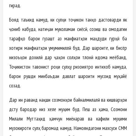
гирад.
Бояд таъкид намуд, ки сулҳи тоҷикон танҳо дастоварди як
ҷониб набуда, натиҷаи муколамаи сиёсӣ, созиш ва омодагии
тарафҳо барои гузашт аз манфиатҳои маҳдуди гурӯҳӣ ба
хотири манфиатҳои умумимиллӣ буд. Дар шароите, ки бисёр
низоъҳои дохилӣ дар ҷаҳон солҳои тӯлонӣ идома меёбанд,
Тоҷикистон тавонист роҳи сулҳу ризоиятро интихоб намуда,
барои рушди минбаъдаи давлат шароити мусоид муҳайё
созад.
Дар ин раванд нақши созмонҳои байналмилалӣ ва кишварҳои
дӯсту бародар низ хеле муҳим буд. Пеш аз ҳама, Созмони
Милали Муттаҳид ҳамчун миёнарав ва кафили муҳими
музокироти сулҳ баромад намуд. Намояндагони махсуси СММ