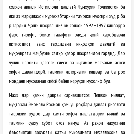
солҳои аввали Истиқлоли давлатӣ Ҷумҳурии Тоҷикистон ба
яке аз марҳилаҳои мураккабтарини таърихи муосири худ рӯ ба
рӯ гардид. Ҷанги шаҳрвандие, ки солҳои 1992–1997 кишварро
фаро гирифт, боиси талафоти зиёди ҷонӣ, харобшавии
иқтисодиёт, заиф гардидани ниҳодҳои давлатӣ ва
муҳоҷирати маҷбурии садҳо ҳазор шаҳрвандон гардид. Дар
чунин шароити ҳассоси сиёсӣ ва иҷтимоӣ масъалаи асосӣ
ҳифзи давлатдорӣ, таъмини якпорчагии кишвар ва ба роҳ
мондани муколамаи сиёсӣ байни неруҳои мухолиф буд.
Маҳз дар ҳамин давраи сарнавиштсоз Пешвои миллат,
муҳтарам Эмомалӣ Раҳмон ҳамчун роҳбари давлат рисолати
таърихии худро дар самти ҳифзи давлатдории миллӣ ва
таъмини сулҳу субот оғоз намуд. Аз рӯзҳои нахустини
фаъолияташ зарурати қатъи муқовимати мусаллаҳона ва